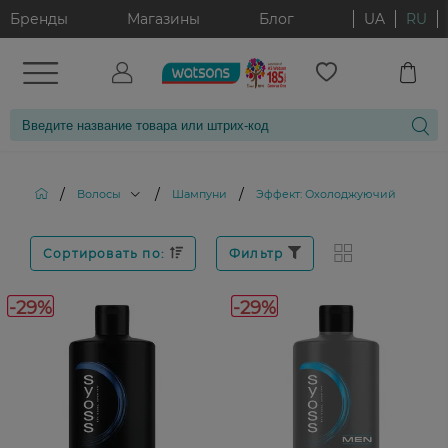
Бренды
Магазины
Блог
UA
RU
/
/
/
Волосы
Шампуни
Эффект: Охолоджуючий
Сортировать по:
Фильтр
-29%
-29%