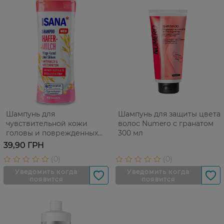
Шампунь для
Шампунь для защиты цвета
чувствительной кожи
волос Numero с гранатом
головы и поврежденных
300 мл
волос Isana Овсяное
39,90 ГРН
молоко и пшеничный
протеин 300 мл