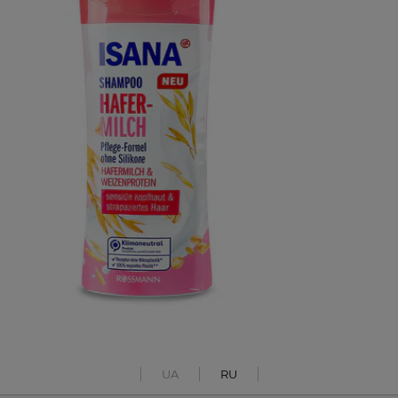
UA
RU