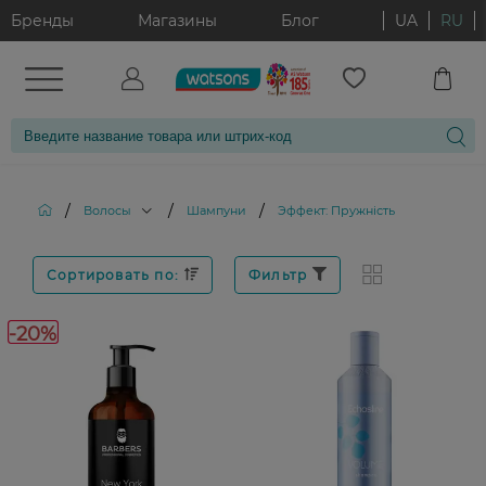
Бренды
Магазины
Блог
UA
RU
/
/
/
Волосы
Шампуни
Эффект: Пружність
Сортировать по:
Фильтр
-20%