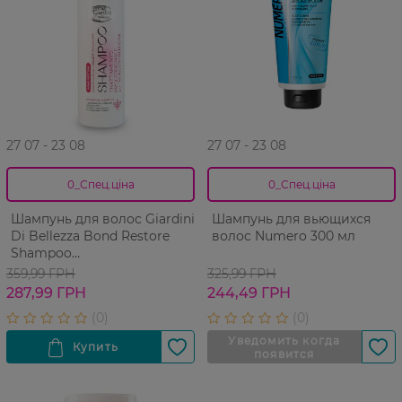
27 07 - 23 08
27 07 - 23 08
0_Спец.ціна
0_Спец.ціна
Шампунь для волос Giardini
Шампунь для вьющихся
Di Bellezza Bond Restore
волос Numero 300 мл
Shampoo
восстанавливающий 500 мл
359,99 ГРН
325,99 ГРН
287,99 ГРН
244,49 ГРН