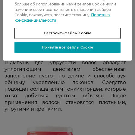
больше об использовании нами файлов Cookie и/или
изменить свои предпочтения в отношении файлов
Cookie, пожалуйста, посетите страницу
Политика
конфиденциальности
Настроить файлы Cookie
Принять все файлы Cookie
Шампунь для упругости волос обладает
уплотняющим действием, обеспечивая
заполнение пустот по длине и способствуя
общему укреплению локонов. Средство
подойдет обладателям тонких прядей, которые
хотят добиться густоты, объема. После
применения волосы становятся плотными,
упругими и крепкими.