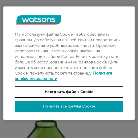
Мы используем файлы Cookie, чтобы обеспечить
Тонизирующие шампуни обеспечат не только
правильную работу нашего веб-сайта и предоставить
эффективное очищение волос от загрязнений,
вам максимально удобные возможности. Продолжая
использовать наш сайт, вы соглашаетесь на
но и подарят удивительный освежающий
использование файлов Cookie. Если вы хотите узнать
эффект, вернут прядям энергию и жизненную
больше об использовании нами файлов Cookie и/или
силу. Формулы с ментолом, зеленым чаем,
изменить свои предпочтения в отношении файлов
мятой, эвкалиптом и цитрусовыми экстрактами
Cookie, пожалуйста, посетите страницу
Политика
конфиденциальности
особенно полезны для обладателей жирных
или склонных к перхоти волос.
Настроить файлы Cookie
Принять все файлы Cookie