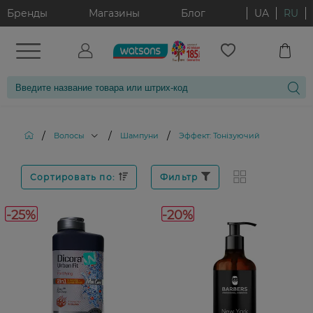
Бренды
Магазины
Блог
UA
RU
/
/
/
Волосы
Шампуни
Эффект: Тонізуючий
Сортировать по:
Фильтр
-25%
-20%