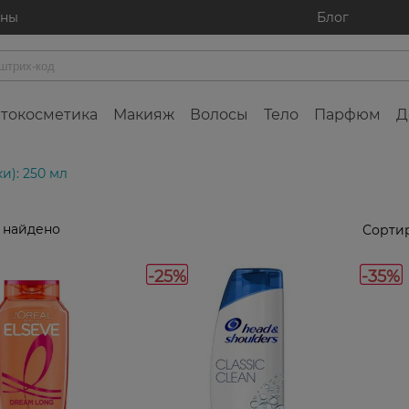
ины
Блог
токосметика
Макияж
Волосы
Тело
Парфюм
Д
и): 250 мл
 найдено
Сортир
-25%
-35%