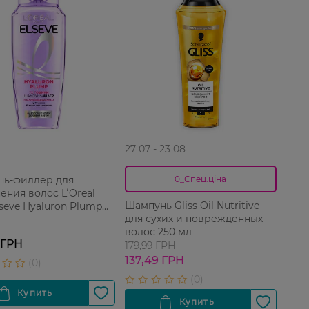
27 07 - 23 08
ь-филлер для
0_Спец.ціна
ения волос LʻOreal
Шампунь Gliss Oil Nutritive
lseve Hyaluron Plump
для сухих и поврежденных
волос 250 мл
 ГРН
179,99 ГРН
137,49 ГРН