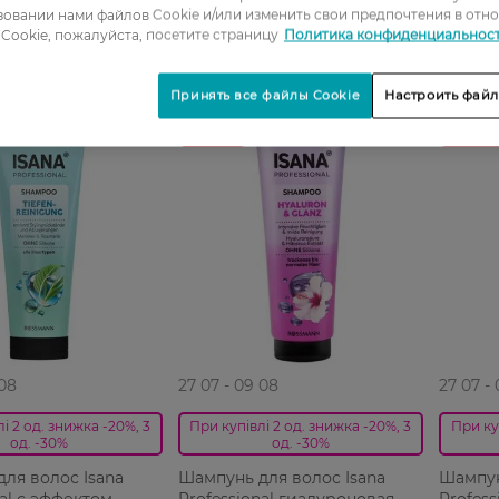
овании нами файлов Cookie и/или изменить свои предпочтения в отн
Cookie, пожалуйста, посетите страницу
Политика конфиденциальнос
Принять все файлы Cookie
Настроить файл
 08
27 07 - 09 08
27 07 -
і 2 од. знижка -20%, 3
При купівлі 2 од. знижка -20%, 3
При ку
од. -30%
од. -30%
ля волос Isana
Шампунь для волос Isana
Шампун