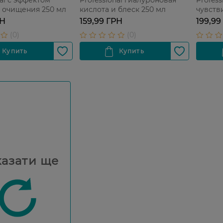
nal с эффектом
Professional гиалуроновая
Profess
 очищения 250 мл
кислота и блеск 250 мл
чувств
РН
159,99 ГРН
199,99
азати ще