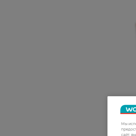
Шампунь 
волос и с
уплотняющи
Miracle 25
Мы испо
112,50 ГР
предос
сайт, в