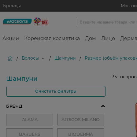
Бренды
Магаз
Акции
Корейская косметика
Дом
Лицо
Дерма
Волосы
Шампуни
Размер (объём упаковк
/
/
/
35
товаров
Шампуни
Очистить фильтры