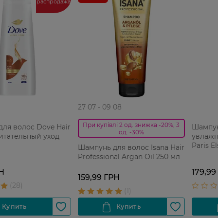
распродажа
27 07 - 09 08
При купівлі 2 од. знижка -20%, 3
ля волос Dove Hair
Шампун
од. -30%
итательный уход
увлажн
Paris E
Шампунь для волос Isana Hair
250 мл
Professional Argan Oil 250 мл
РН
179,99
159,99 ГРН