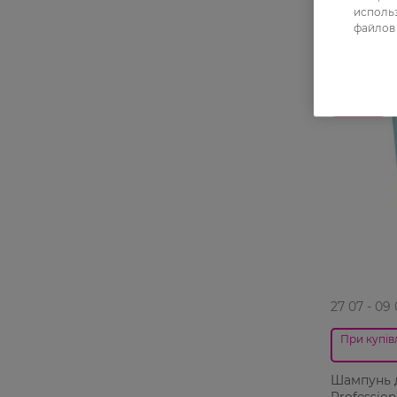
использ
файлов 
27 07 - 09
При купівл
Шампунь д