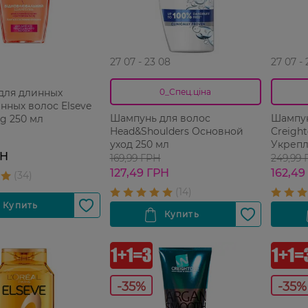
27 07 - 23 08
27 07 -
для длинных
0_Спец.ціна
ных волос Elseve
Шампунь для волос
Шампун
g 250 мл
Head&Shoulders Основной
Creight
уход 250 мл
Укрепл
РН
169,99 ГРН
249,99
127,49 ГРН
162,49
-35%
-35%