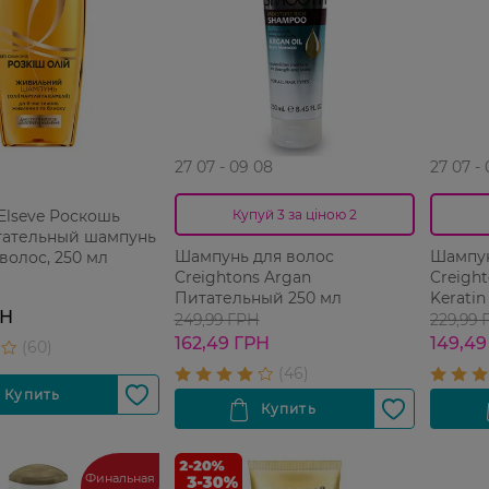
27 07 - 09 08
27 07 -
Elseve Роскошь
Купуй 3 за ціною 2
тательный шампунь
Шампунь для волос
Шампун
 волос, 250 мл
Creightons Argan
Creigh
Питательный 250 мл
Keratin
РН
249,99 ГРН
229,99 
162,49 ГРН
149,49
Финальная