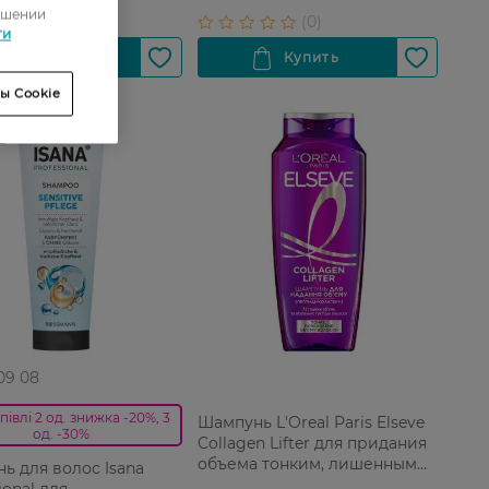
ошении
ти
ы Cookie
 09 08
півлі 2 од. знижка -20%, 3
Шампунь L'Oreal Paris Elseve
од. -30%
Collagen Lifter для придания
объема тонким, лишенным
ь для волос Isana
объема волосам 250 мл