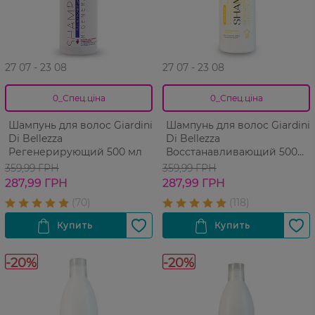
27 07 - 23 08
27 07 - 23 08
0_Спец.ціна
0_Спец.ціна
Шампунь для волос Giardini
Шампунь для волос Giardini
Di Bellezza
Di Bellezza
Регенерирующий 500 мл
Восстанавливающий 500
мл
359,99 ГРН
359,99 ГРН
287,99 ГРН
287,99 ГРН
-20%
-20%