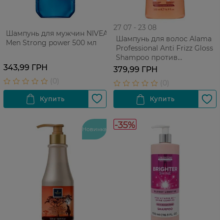
27 07 - 23 08
Шампунь для мужчин NIVEA
Шампунь для волос Alama
Men Strong power 500 мл
Professional Anti Frizz Gloss
Shampoo против
пушистости 500 мл
343,99 ГРН
379,99 ГРН
-35%
Новинка