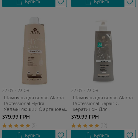
27 07 - 23 08
27 07 - 23 08
Шампунь для волос Alama
Шампунь для волос Alama
Professional Hydra
Professional Repair С
Увлажняющий С аргановым
кератином Для
маслом Для сухих волос 500
поврежденных волос 500
379,99 ГРН
379,99 ГРН
мл
мл