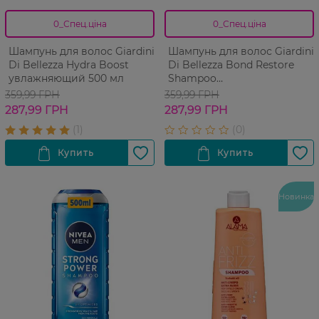
0_Спец.ціна
0_Спец.ціна
Шампунь для волос Giardini
Шампунь для волос Giardini
Di Bellezza Hydra Boost
Di Bellezza Bond Restore
увлажняющий 500 мл
Shampoo
восстанавливающий 500 мл
359,99 ГРН
359,99 ГРН
287,99 ГРН
287,99 ГРН
Новинка