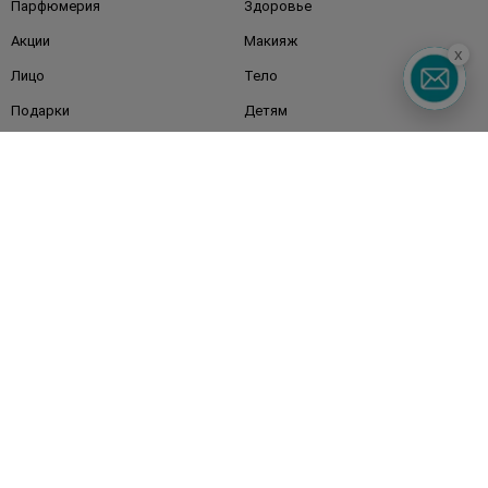
Парфюмерия
Здоровье
Акции
Макияж
x
Лицо
Тело
Подарки
Детям
Дом
Волосы
Аксессуары
Дерматокосметика
Бренды
Клиентам
Правила и условия
Магазины
Watsons Club
Подарочные сертификаты
О Watsons
Карьера в Watsons
Контакты
Блог
Оплата и доставка
FAQ