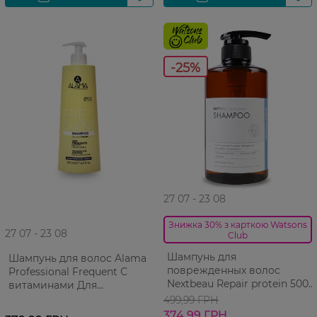
-25%
27 07 - 23 08
Знижка 30% з карткою Watsons
27 07 - 23 08
Club
Шампунь для
Шампунь для волос Alama
поврежденных волос
Professional Frequent С
Nextbeau Repair protein 500
витаминами Для
г
ежедневного мытья Для
499,99 ГРН
всех типов волос 500 мл
374,99 ГРН