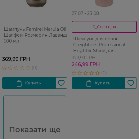
27 07 - 23 08
0_Спец.ціна
Шампунь Famirel Marula Oil
Шалфей-Розмарин-Лаванда
Шампунь для волос
500 мл
Creightons Professional
Brighter Shine для
интенсивного блеска 500
379,99 ГРН
369,99 ГРН
мл
246,99 ГРН
Показати ще