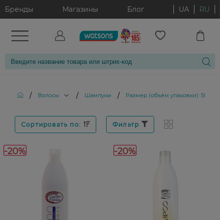
Бренды
Магазины
Блог
UA
RU
/
/
/
Волосы
Шампуни
Размер (объём упаковки): 500 мл
Сортировать по:
Фильтр
-20%
-20%