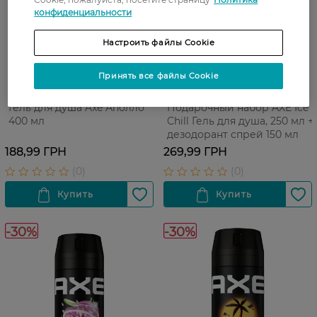
конфиденциальности
Настроить файлы Cookie
Принять все файлы Cookie
Гель для душа Axe Аполло
Подарочный набор AXE Ice
400 мл
Chill Гель для душа, 250 мл +
дезодорант спрей 150 мл
188,99 ГРН
269,99 ГРН
-30%
-30%