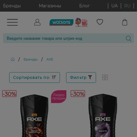
Бренды
Магазины
Блог
UA
RU
/
/
Бренды
AXE
Сортировать по:
Фильтр
-30%
-30%
Лидер
продаж