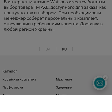
В интернет-магазине Watsons имеется богатый
выбор товара ТМ AXE, доступного для заказа, как
поштучно, так и набором. При необходимости
менеджер соберет персональный комплект,
отвечающий требованиям клиента. Доставка в
любой регион Украины.
UA
RU
Каталог
x
Корейская косметика
Мужчинам
Парфюмерия
Здоровье
Акции
Макияж
Лицо
Тело
Подарки
Детям