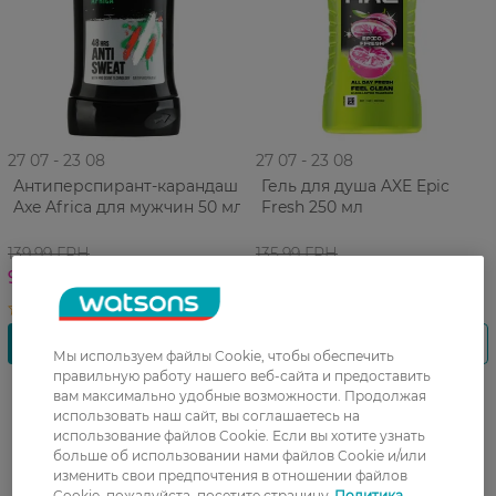
27 07 - 23 08
27 07 - 23 08
Антиперспирант-карандаш
Гель для душа AXE Epic
Axe Africa для мужчин 50 мл
Fresh 250 мл
139,99 ГРН
135,99 ГРН
97,99 ГРН
94,99 ГРН
Мы используем файлы Cookie, чтобы обеспечить
правильную работу нашего веб-сайта и предоставить
вам максимально удобные возможности. Продолжая
использовать наш сайт, вы соглашаетесь на
использование файлов Cookie. Если вы хотите узнать
больше об использовании нами файлов Cookie и/или
изменить свои предпочтения в отношении файлов
Cookie, пожалуйста, посетите страницу
Политика