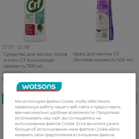
27 07 - 23 08
Крем для чистки Cif
Средство для чистки полов
Лиловая свежесть 500 мл
и стен Cif Альпийская
свежесть 1100 мл
189,99 ГРН
151,99 ГРН
Мы используем файлы Cookie, чтобы обеспечить
правильную работу нашего веб-сайта и предоставить
вам максимально удобные возможности. Продолжая
использовать наш сайт, вы соглашаетесь на
использование файлов Cookie. Если вы хотите узнать
больше об использовании нами файлов Cookie и/или
изменить свои предпочтения в отношении файлов