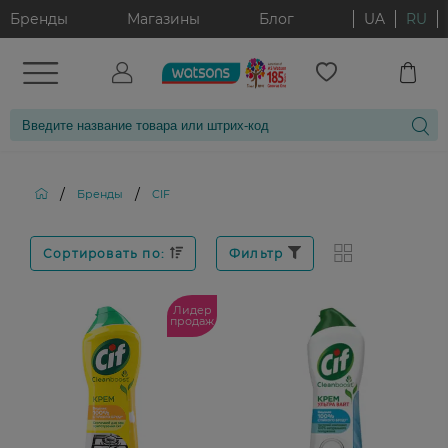
Бренды
Магазины
Блог
UA
RU
/
/
Бренды
CIF
Сортировать по:
Фильтр
Лидер
продаж