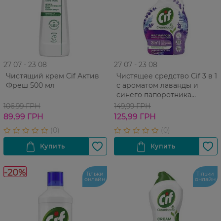
27 07 - 23 08
27 07 - 23 08
Чистящий крем Cif Актив
Чистящее средство Cif 3 в 1
Фреш 500 мл
с ароматом лаванды и
синего папоротника
Многофункциональное 500
106,99 ГРН
149,99 ГРН
мл
89,99 ГРН
125,99 ГРН
-20%
Тільки
Тільки
онлайн
онлайн