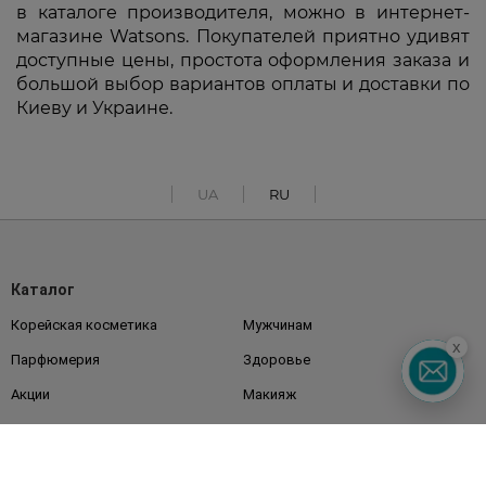
в каталоге производителя, можно в интернет-
магазине Watsons. Покупателей приятно удивят
доступные цены, простота оформления заказа и
большой выбор вариантов оплаты и доставки по
Киеву и Украине.
UA
RU
Каталог
Корейская косметика
Мужчинам
x
Парфюмерия
Здоровье
Акции
Макияж
Лицо
Тело
Подарки
Детям