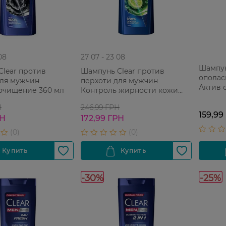
08
27 07 - 23 08
Шампун
lear против
Шампунь Clear против
ополас
для мужчин
перхоти для мужчин
Актив 
 очищение 360 мл
Контроль жирности кожи
для му
головы 360 мл
Н
246,99 ГРН
159,99
РН
172,99 ГРН
-30%
-25%