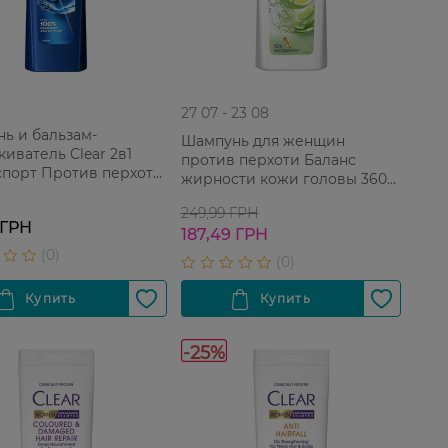
27 07 - 23 08
ь и бальзам-
Шампунь для женщин
киватель Clear 2в1
против перхоти Баланс
спорт Против перхоти
жирности кожи головы 360
жчин 225 мл
мл
249,99 ГРН
 ГРН
187,49 ГРН
-25%