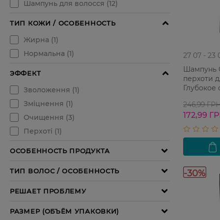
27 07 - 23 
Шампунь C
перхоти 
Глубокое
246,99 ГР
172,99 Г
-30%