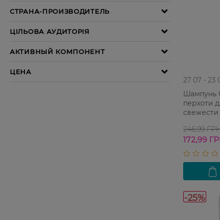
27 07 - 23 
Шампунь C
перхоти 
свежести
246,99 ГР
172,99 Г
-25%