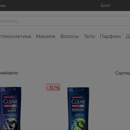
ины
Блог
токосметика
Макияж
Волосы
Тело
Парфюм
Д
 найдено
Сортир
-30%