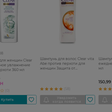
08
Шампунь для волос Clear vita
Шампун
для женщин Clear
Abe против перхоти для
ежедне
ное увлажнение
женщин Защита от
мл
рхоти 360 мл
выпадения волос 400 мл
Н
150,99
РН