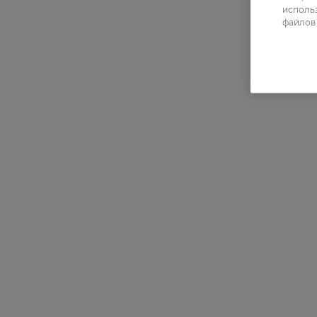
использ
файлов 