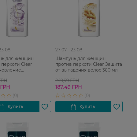
 23 08
27 07 - 23 08
нь для женщин
Шампунь для женщин
 перхоти Clear
против перхоти Clear Защита
новление
от выпадения волос 360 мл
денных и
 ГРН
249,99 ГРН
нных волос 360 мл
 ГРН
187,49 ГРН