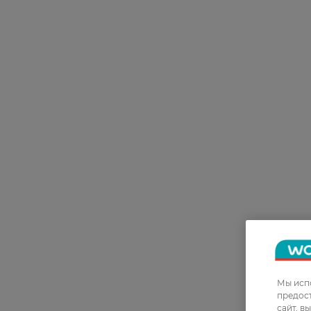
Мы испо
предос
сайт, в