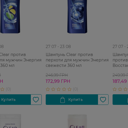
08
27 07 - 23 08
27 07 -
lear против
Шампунь Clear против
Шампу
для мужчин Энергия
перхоти для мужчин Энергия
против
 360 мл
свежести 360 мл
Восста
повреж
Н
246,99 ГРН
249,99
окраше
РН
172,99 ГРН
187,49