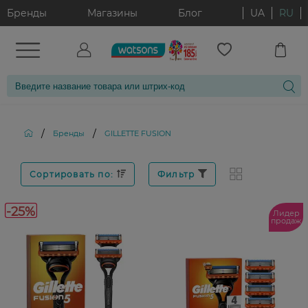
Бренды
Магазины
Блог
UA
RU
/
/
Бренды
GILLETTE FUSION
Сортировать по:
Фильтр
-25%
Лидер
продаж