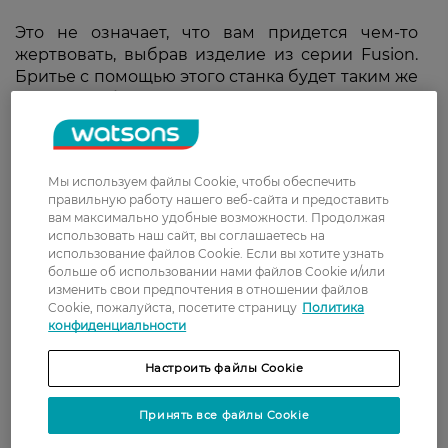
Это не означает, что вам придется чем-то
жертвовать, выбрав изделие из серии Fusion.
Бритье с помощью этого станка будет таким же
гладким, а бритвенная головка предлагает ряд
функций, которые обеспечивают удобство и
простоту использования.
Мы используем файлы Cookie, чтобы обеспечить
Дизайн
правильную работу нашего веб-сайта и предоставить
вам максимально удобные возможности. Продолжая
использовать наш сайт, вы соглашаетесь на
использование файлов Cookie. Если вы хотите узнать
Gillette уже давно установила высокую планку
больше об использовании нами файлов Cookie и/или
качества, и Fusion не исключение. Рукоятка
изменить свои предпочтения в отношении файлов
представляет собой металлическую основу,
Cookie, пожалуйста, посетите страницу
Политика
покрытую крупными резиновыми накладками
конфиденциальности
сверху и снизу. С таким количеством
различных захватов и гребней, держать бритву
Настроить файлы Cookie
в руках не проблема даже при активном
контакте с водой. Большой контроль во время
Принять все файлы Cookie
бритья дает Y-образная форма ручки и