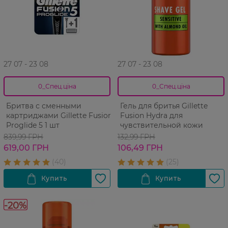
27 07 - 23 08
27 07 - 23 08
0_Спец.ціна
0_Спец.ціна
Бритва с сменными
Гель для бритья Gillette
картриджами Gillette Fusion
Fusion Hydra для
Proglide 5 1 шт
чувствительной кожи
839,99 ГРН
132,99 ГРН
619,00 ГРН
106,49 ГРН
-20%