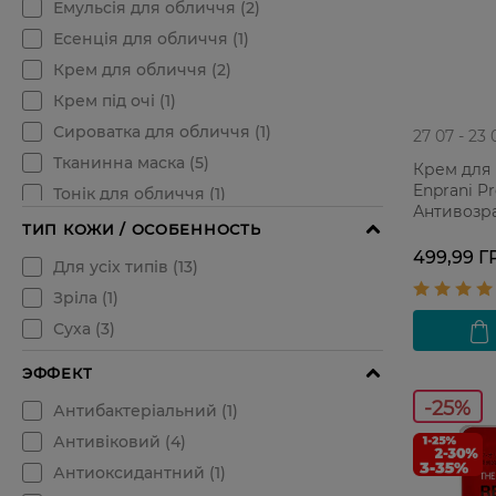
27 07 - 23 
Крем для 
Enprani P
Антивозра
499,99 Г
-25%