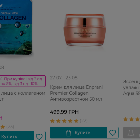
08
27 07 - 23 08
. При купівлі від 2 од.
Эссенц
во 5%, від 3 од.-10%
Крем для лица Enprani
увлажн
Premier Collagen
 лица с коллагеном
Aqua 5
Антивозрастной 50 мл
шт
499,99 ГРН
Н