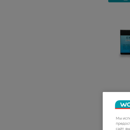
Увлажняю
лица Enpr
мл
Мы испо
предос
сайт, в