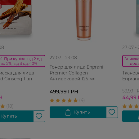
08
27 07 -
27 07 - 23 08
. При купівлі від 2 од.
Знижка 
во 5%, від 3 од.-10%
дода
Тонер для лица Enprani
Premier Collagen
маска для лица
Тканев
Антивековой 125 мл
d Ginseng 1 шт
Enprani
59,99 Г
499,99 ГРН
Н
44,99