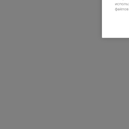
использ
файлов 