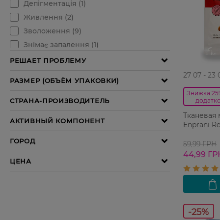
27 07 - 23 
Знижка 25%
додатко
Тканевая 
Enprani Re
59,99 ГРН
44,99 ГР
-25%