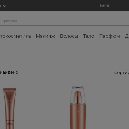
ины
Блог
токосметика
Макияж
Волосы
Тело
Парфюм
Д
 найдено
Сортир