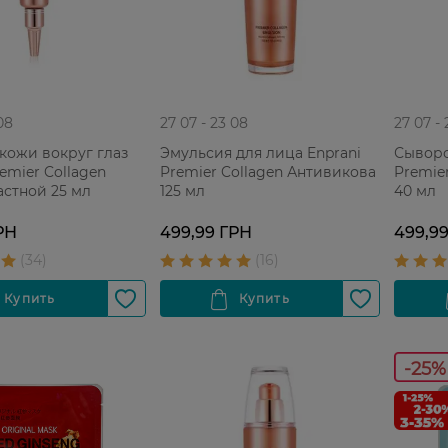
08
27 07 - 23 08
27 07 -
кожи вокруг глаз
Эмульсия для лица Enprani
Сыворо
remier Collagen
Premier Collagen Антивикова
Premie
стной 25 мл
125 мл
40 мл
РН
499,99 ГРН
499,9
-25%