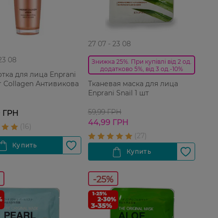
27 07 - 23 08
 23 08
Знижка 25%. При купівлі від 2 од.
додатково 5%, від 3 од.-10%
тка для лица Enprani
r Collagen Антивикова
Тканевая маска для лица
Enprani Snail 1 шт
59,99 ГРН
9 ГРН
44,99 ГРН
-25%