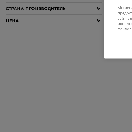
Мы испо
предос
сайт, в
использ
файлов 