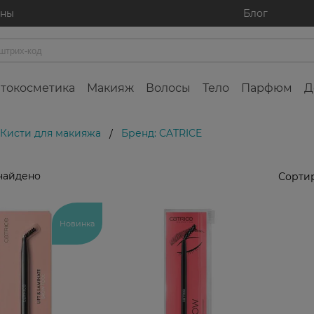
ины
Блог
токосметика
Макияж
Волосы
Тело
Парфюм
Д
Кисти для макияжа
Бренд: CATRICE
/
найдено
Сортир
Новинка