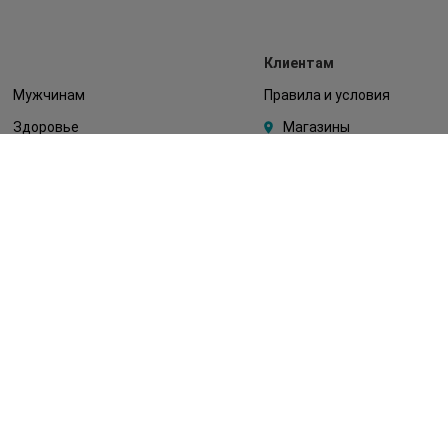
Клиентам
Мужчинам
Правила и условия
Здоровье
Магазины
Макияж
Watsons Club
Тело
Подарочные сертификаты
Детям
О Watsons
Волосы
Карьера в Watsons
Дерматокосметика
Контакты
Блог
Оплата и доставка
FAQ
Политика
конфиденциальности