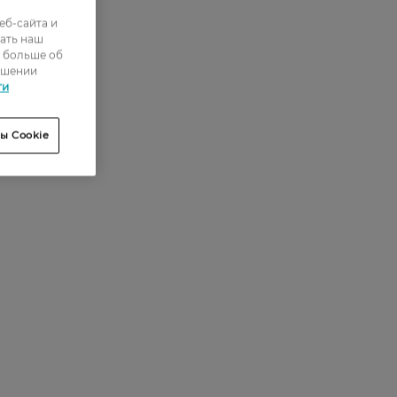
еб-сайта и
ать наш
ь больше об
ошении
ти
ы Cookie