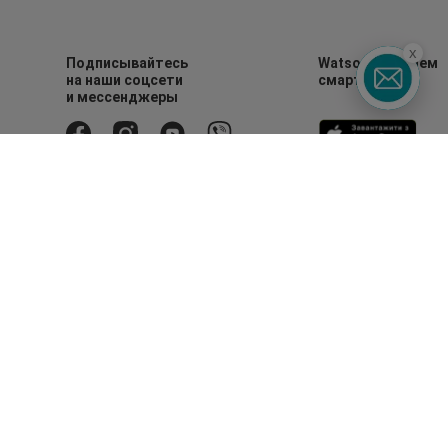
x
Подписывайтесь
Watsons в вашем
на наши соцсети
смартфоне
и мессенджеры