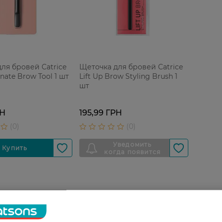
ля бровей Catrice
Щеточка для бровей Catrice
inate Brow Tool 1 шт
Lift Up Brow Styling Brush 1
шт
РН
195,99 ГРН