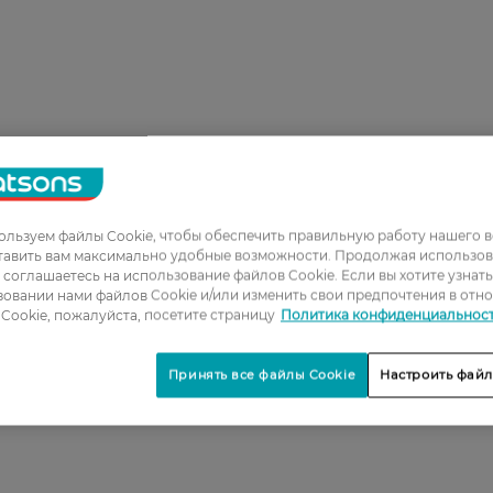
льзуем файлы Cookie, чтобы обеспечить правильную работу нашего в
1
тавить вам максимально удобные возможности. Продолжая использов
ы соглашаетесь на использование файлов Cookie. Если вы хотите узнат
2
овании нами файлов Cookie и/или изменить свои предпочтения в отн
3
Cookie, пожалуйста, посетите страницу
Политика конфиденциальнос
4
Принять все файлы Cookie
Настроить файл
5