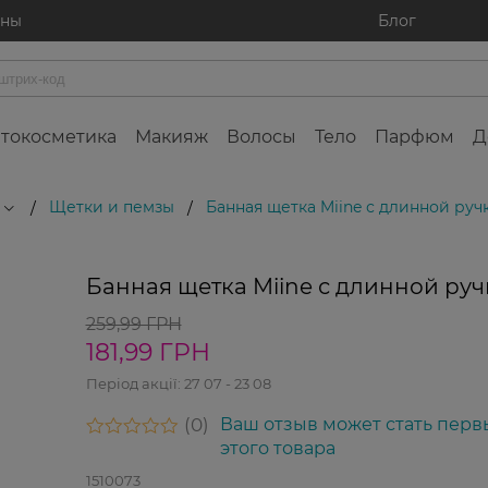
ины
Блог
токосметика
Макияж
Волосы
Тело
Парфюм
Д
Щетки и пемзы
Банная щетка Miine с длинной руч
/
/
-30%
Банная щетка Miine с длинной руч
259,99 ГРН
181,99 ГРН
Період акції:
27 07 - 23 08
0
Ваш отзыв может стать перв
этого товара
1510073