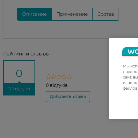
Описание
Применение
Состав
Рейтинг и отзывы
Мы испо
0
предос
сайт, в
использ
0 відгуків
файлов 
З 0 відгуків