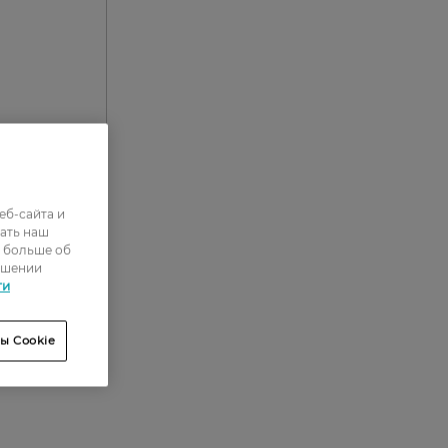
еб-сайта и
0
ать наш
ь больше об
0
ошении
0
ти
0
ы Cookie
0