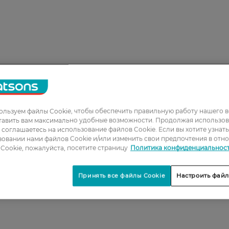
льзуем файлы Cookie, чтобы обеспечить правильную работу нашего в
1
тавить вам максимально удобные возможности. Продолжая использов
2
ы соглашаетесь на использование файлов Cookie. Если вы хотите узнат
овании нами файлов Cookie и/или изменить свои предпочтения в отн
3
Cookie, пожалуйста, посетите страницу
Политика конфиденциальнос
4
Принять все файлы Cookie
Настроить файл
5