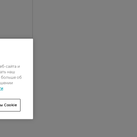
еб-сайта и
0
ать наш
0
ь больше об
ошении
0
ти
0
ы Cookie
0