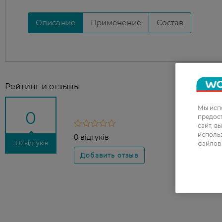
Описание
Применение
Состав
Рейтинг и отзывы
Мы испо
0
предос
сайт, в
использ
0 відгуків
З 0 відгуків
файлов 