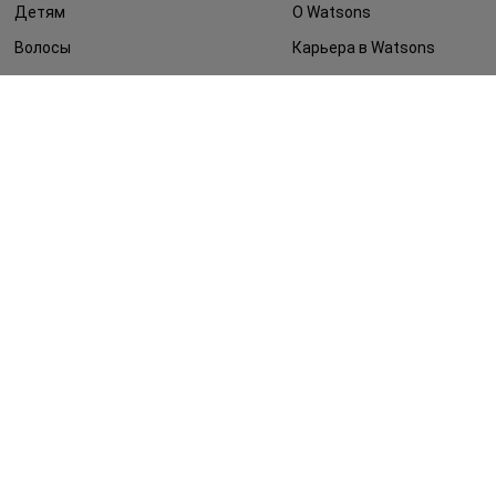
Детям
О Watsons
Волосы
Карьера в Watsons
Дерматокосметика
Контакты
Блог
Оплата и доставка
FAQ
Политика
конфиденциальности
Публичная оферта
СМИ о нас
Возврат заказа
©2014 - 2026. Условия использования сайта