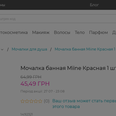
ины
Блог
токосметика
Макияж
Волосы
Тело
Парфюм
Д
Мочалки для душа
Мочалка банная Miine Красная 1
/
/
Мочалка банная Miine Красная 1 ш
64,99 ГРН
45,49 ГРН
Період акції:
27 07 - 23 08
0
Ваш отзыв может стать перв
этого товара
1492321