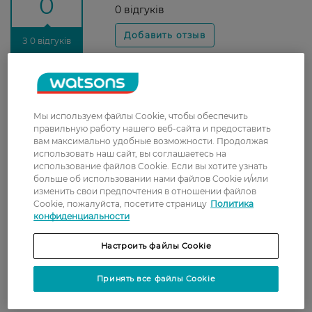
0
0 відгуків
З 0 відгуків
Доставка
Новая почта
Мы используем файлы Cookie, чтобы обеспечить
правильную работу нашего веб-сайта и предоставить
В отделение Новой почты - 99 грн, бесплатно
вам максимально удобные возможности. Продолжая
от 699 грн
использовать наш сайт, вы соглашаетесь на
использование файлов Cookie. Если вы хотите узнать
Укрпочта
больше об использовании нами файлов Cookie и/или
изменить свои предпочтения в отношении файлов
Стоимость доставки – 79 грн, бесплатная
Cookie, пожалуйста, посетите страницу
Политика
доставка от – 599 грн
конфиденциальности
Забрать сегодня в магазине Watsons
Настроить файлы Cookie
Стоимость доставки – 0 грн
Стоимость доставки – 99 грн, бесплатная доставка от – 699 грн
Показать больше
Принять все файлы Cookie
Оплата