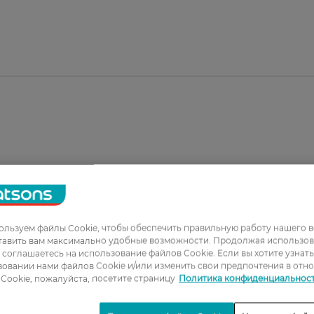
мся кружевом плотностью 40 den. Украинское
кокачественных материалов, что обеспечивает комф
льзуем файлы Cookie, чтобы обеспечить правильную работу нашего в
тавить вам максимально удобные возможности. Продолжая использов
ы соглашаетесь на использование файлов Cookie. Если вы хотите узнат
овании нами файлов Cookie и/или изменить свои предпочтения в отн
Cookie, пожалуйста, посетите страницу
Политика конфиденциальнос
1