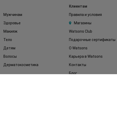
Клиентам
Мужчинам
Правила и условия
Здоровье
Магазины
Макияж
Watsons Club
Тело
Подарочные сертификаты
Детям
О Watsons
Волосы
Карьера в Watsons
Дерматокосметика
Контакты
Блог
Оплата и доставка
FAQ
Политика
конфиденциальности
Публичная оферта