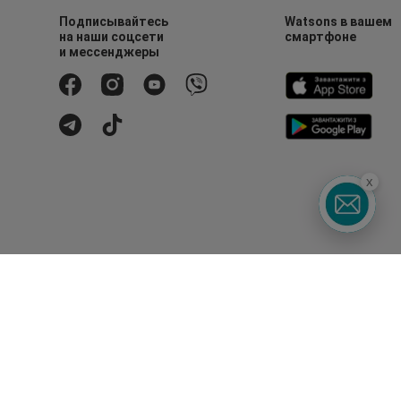
Подписывайтесь
Watsons в вашем
на наши соцсети
смартфоне
и мессенджеры
x