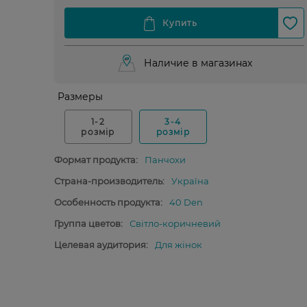
Наличие в магазинах
Размеры
1-2
3-4
розмір
розмір
Формат продукта:
Панчохи
Страна-производитель:
Україна
Особенность продукта:
40 Den
Группа цветов:
Світло-коричневий
Целевая аудитория:
Для жінок