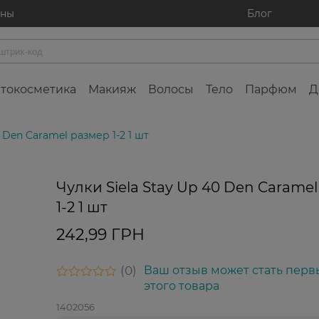
ины
Блог
токосметика
Макияж
Волосы
Тело
Парфюм
Д
0 Den Caramel размер 1-2 1 шт
Чулки Siela Stay Up 40 Den Carame
1-2 1 шт
242,99 ГРН
0
Ваш отзыв может стать перв
этого товара
1402056