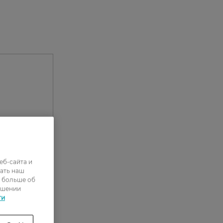
орт
еб-сайта и
ать наш
ь больше об
ошении
ти
0