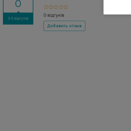
0
0 відгуків
З 0 відгуків