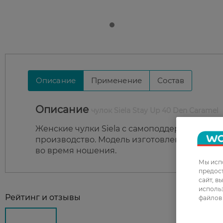
Описание
Применение
Состав
Описание
чулок Siela Stay Up 40 Den Caramel
Женские чулки Siela с самоподдерживающи
производство. Модель изготовлена из высо
во время ношения.
Мы испо
предос
сайт, в
использ
Рейтинг и отзывы
файлов 