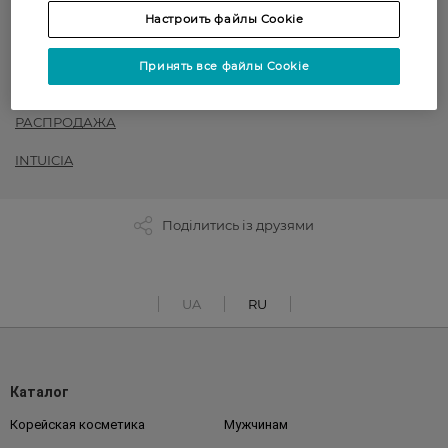
Настроить файлы Cookie
Колготки женские
до -50% на обраний асортимент товарів ТМ Women`s code,
Принять все файлы Cookie
Art G, Intuicia, Siela
РАСПРОДАЖА
INTUICIA
Поділитись із друзями
UA
RU
Каталог
Корейская косметика
Мужчинам