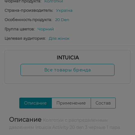
Формат продукта:
Колготки
Страна-производитель:
Україна
Особенность продукта:
20 Den
Группа цветов:
Чорний
Целевая аудитория:
Для жінок
INTUICIA
Все товары бренда
Описание
Применение
Состав
Описание
Колготки с распределенным
давлением Intuicia Activity 20 den 3 черные 1 пара