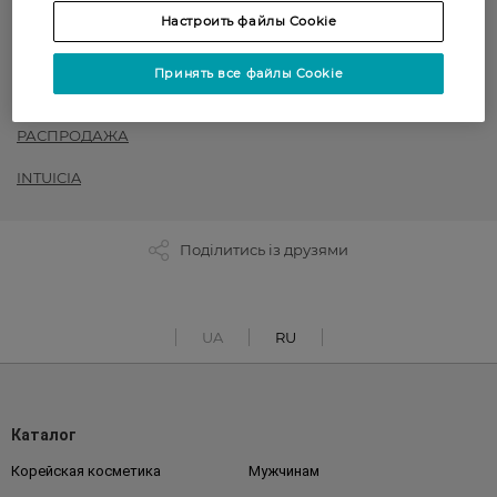
Настроить файлы Cookie
Колготки женские
до -50% на обраний асортимент товарів ТМ Women`s code,
Принять все файлы Cookie
Art G, Intuicia, Siela
РАСПРОДАЖА
INTUICIA
Поділитись із друзями
UA
RU
Каталог
Корейская косметика
Мужчинам