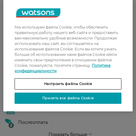
Доставка
Новая почта
В отделение Новой почты - 99 грн, бесплатно
Мы используем файлы Cookie, чтобы обеспечить
от 699 грн
правильную работу нашего веб-сайта и предоставить
вам максимально удобные возможности. Продолжая
Укрпочта
использовать наш сайт, вы соглашаетесь на
Стоимость доставки – 79 грн, бесплатная
использование файлов Cookie. Если вы хотите узнать
больше об использовании нами файлов Cookie и/или
доставка от – 599 грн
изменить свои предпочтения в отношении файлов
Забрать сегодня в магазине Watsons
Cookie, пожалуйста, посетите страницу
Политика
конфиденциальности
Стоимость доставки – 0 грн
Стоимость доставки – 99 грн, бесплатная доставка от – 699 грн
Показать больше
Настроить файлы Cookie
Оплата
Принять все файлы Cookie
Оплата картой
Послеоплата
Показать больше