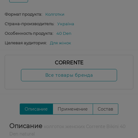
Формат продукта:
Колготки
Страна-производитель:
Україна
Особенность продукта:
40 Den
Целевая аудитория:
Для жінок
CORRENTE
Все товары бренда
Описание
Применение
Состав
Описание
колготок женских Corrente Bikini 40
Den natural