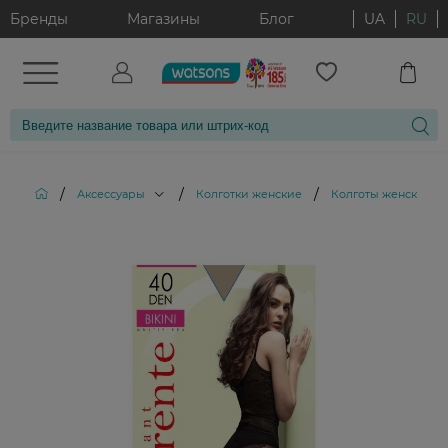
Бренды
Магазины
Блог
UA
RU
/
/
/
Аксессуары
Колготки женские
Колготы женские Cor