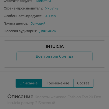
Формат продукта:
Колготки
Страна-производитель:
Україна
Особенность продукта:
20 Den
Группа цветов:
Бежевий
Целевая аудитория:
Для жінок
INTUICIA
Все товары бренда
Описание
Применение
Состав
Описание
Колготы женские Fashion Top 20 Den
Intuicia размер 2 Бежевый