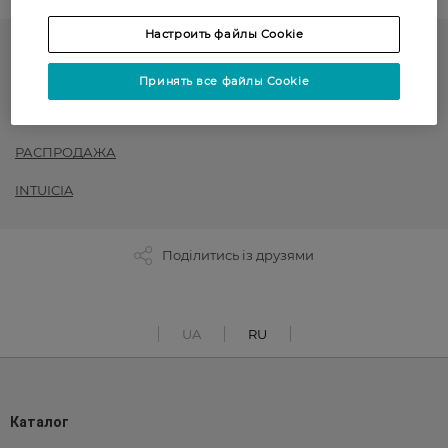
Настроить файлы Cookie
Колготки женские
Принять все файлы Cookie
до -50% на обраний асортимент товарів ТМ Women`s code,
Art G, Intuicia, Siela
РАСПРОДАЖА
INTUICIA
Поділитись із друзями
UA
RU
Каталог