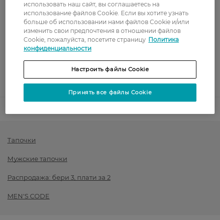
Показать больше
использовать наш сайт, вы соглашаетесь на
использование файлов Cookie. Если вы хотите узнать
Оплата
больше об использовании нами файлов Cookie и/или
изменить свои предпочтения в отношении файлов
Cookie, пожалуйста, посетите страницу
Политика
Оплата картой
конфиденциальности
Послеоплата
Настроить файлы Cookie
Показать больше
Принять все файлы Cookie
Код товара
1522050
Тапочки
Мужские тапочки
Распродажа: бери 3, плати за 2
MEN'S CODE