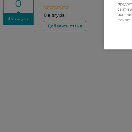
0
предос
сайт, в
использ
0 відгуків
З 0 відгуків
файлов 