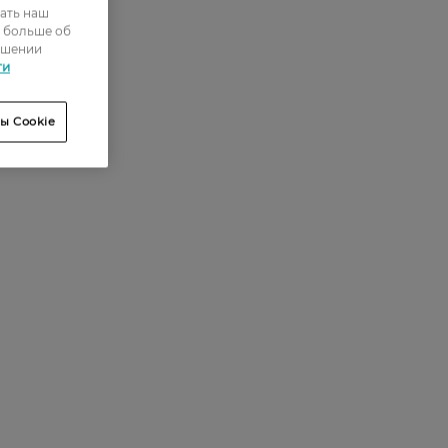
ать наш
0
ь больше об
ошении
0
ти
0
ы Cookie
0