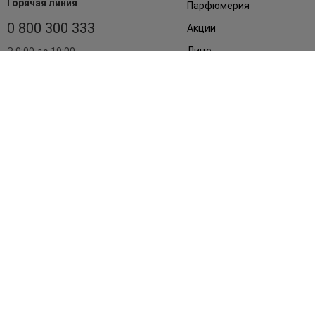
Горячая линия
Парфюмерия
0 800 300 333
Акции
Лицо
З 9:00 до 19:00
Без выходных
Подарки
Дом
Аксессуары
Бренды