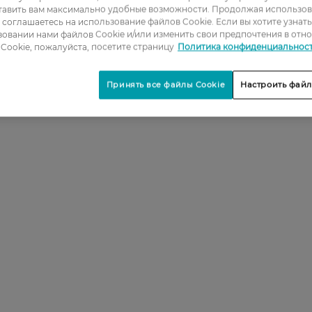
тавить вам максимально удобные возможности. Продолжая использов
2
ы соглашаетесь на использование файлов Cookie. Если вы хотите узнат
овании нами файлов Cookie и/или изменить свои предпочтения в отн
3
Cookie, пожалуйста, посетите страницу
Политика конфиденциальнос
4
Принять все файлы Cookie
Настроить файл
5