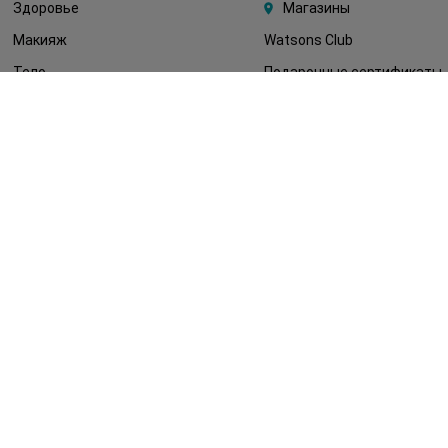
Здоровье
Магазины
Макияж
Watsons Club
Тело
Подарочные сертификаты
Детям
О Watsons
Волосы
Карьера в Watsons
Дерматокосметика
Контакты
Блог
Оплата и доставка
FAQ
Политика
конфиденциальности
Публичная оферта
СМИ о нас
Возврат заказа