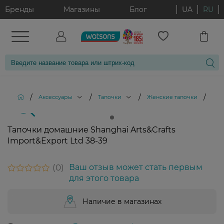
Бренды
Магазины
Блог
UA
RU
/
/
/
/
Аксессуары
Тапочки
Женские тапочки
Тапо
Тапочки домашние Shanghai Arts&Crafts
Import&Export Ltd 38-39
0
Ваш отзыв может стать первым
для этого товара
Наличие в магазинах