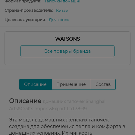
Формат продукта:
Тапочки домашні
Страна-производитель:
Китай
Целевая аудитория:
Для жінок
WATSONS
Все товары бренда
Описание
Применение
Состав
Описание
домашних тапочек Shanghai
Arts&Crafts Import&Export Ltd 38-39
Эта модель домашних женских тапочек
создана для обеспечения тепла и комфорта в
домашних условиях. Их мягкость