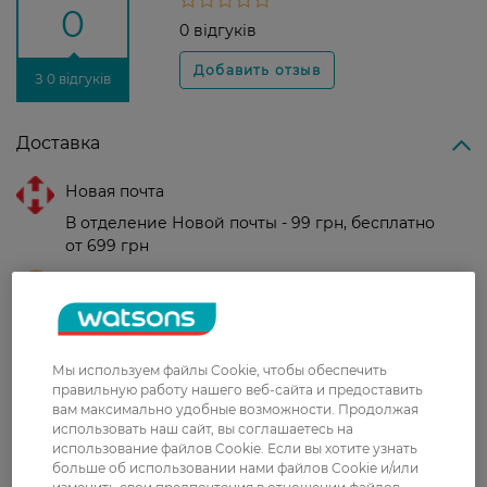
0
0 відгуків
З 0 відгуків
Доставка
Новая почта
В отделение Новой почты - 99 грн, бесплатно
от 699 грн
Укрпочта
Стоимость доставки – 79 грн, бесплатная
доставка от – 599 грн
Мы используем файлы Cookie, чтобы обеспечить
Забрать сегодня в магазине Watsons
правильную работу нашего веб-сайта и предоставить
Стоимость доставки – 0 грн
вам максимально удобные возможности. Продолжая
Стоимость доставки – 99 грн, бесплатная доставка от – 699 грн
использовать наш сайт, вы соглашаетесь на
Показать больше
использование файлов Cookie. Если вы хотите узнать
больше об использовании нами файлов Cookie и/или
Оплата