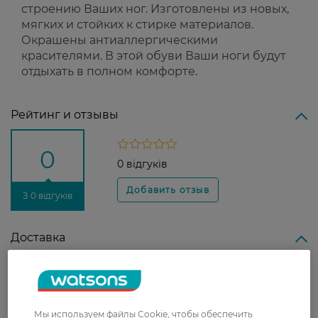
строению Ваших ног. Изготовлены из новых,
мягких и стойких к стирке материалов.
Окрашены антиаллергическими
красителями. В этой обуви Ваши ноги будут
отдыхать в полном комфорте.
Рейтинг и отзывы
0
0 відгуків
З 0 відгуків
Доставка
Новая почта
В отделение Новой почты - 99 грн, бесплатно
от 699 грн
Мы используем файлы Cookie, чтобы обеспечить