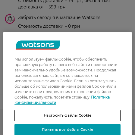
Стоимость доставки – 79 грн, бесплатная
доставка от – 599 грн
Забрать сегодня в магазине Watsons
Стоимость доставки – 0 грн
Стоимость доставки – 99 грн, бесплатная доставка от – 699 грн
Показать больше
Оплата
Мы используем файлы Cookie, чтобы обеспечить
Оплата картой
правильную работу нашего веб-сайта и предоставить
вам максимально удобные возможности. Продолжая
Послеоплата
использовать наш сайт, вы соглашаетесь на
использование файлов Cookie. Если вы хотите узнать
Показать больше
больше об использовании нами файлов Cookie и/или
изменить свои предпочтения в отношении файлов
Cookie, пожалуйста, посетите страницу
Политика
Код товара
конфиденциальности
Настроить файлы Cookie
Женские тапочки
Принять все файлы Cookie
GEMELLI