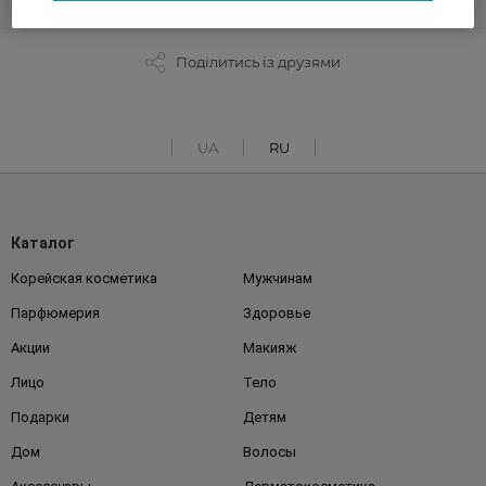
Поділитись із друзями
UA
RU
Каталог
Корейская косметика
Мужчинам
Парфюмерия
Здоровье
Акции
Макияж
Лицо
Тело
Подарки
Детям
Дом
Волосы