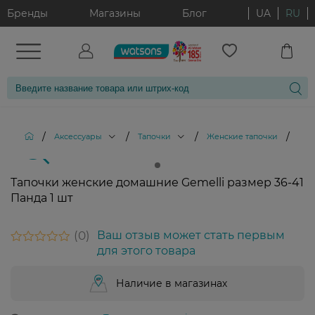
Бренды
Магазины
Блог
UA
RU
/
/
/
/
Аксессуары
Тапочки
Женские тапочки
Тап
Тапочки женские домашние Gemelli размер 36-41
Панда 1 шт
0
Ваш отзыв может стать первым
для этого товара
Наличие в магазинах