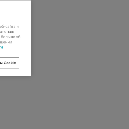
еб-сайта и
ать наш
ь больше об
ошении
ти
ы Cookie