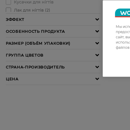
Мы испо
предос
сайт, в
использ
файлов 