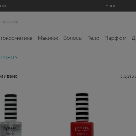
ины
Блог
токосметика
Макияж
Волосы
Тело
Парфюм
Д
 PRETTY
найдено
Сортир