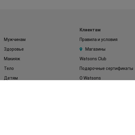
Клиентам
Мужчинам
Правила и условия
Здоровье
Магазины
Макияж
Watsons Club
Тело
Подарочные сертификаты
Детям
О Watsons
Волосы
Карьера в Watsons
Дерматокосметика
Контакты
Блог
Оплата и доставка
FAQ