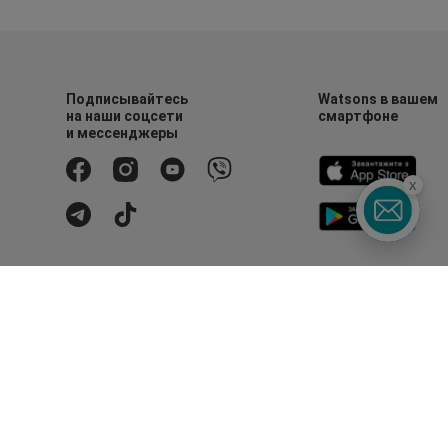
Подписывайтесь
Watsons в вашем
на наши соцсети
смартфоне
и мессенджеры
x