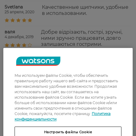
Svetlana
Качественные щипчики, удобные
25 апреля, 2020
в использовании.
валя
Добре відрізають, гострі, зручні,
4 декабря, 2019
ними зручно працювати, довго
залишаються гострими.
Показати ще
Мы используем файлы Cookie, чтобы обеспечить
правильную работу нашего веб-сайта и предоставить
Доставка
вам максимально удобные возможности. Продолжая
использовать наш сайт, вы соглашаетесь на
Новая почта
использование файлов Cookie. Если вы хотите узнать
больше об использовании нами файлов Cookie и/или
В отделение Новой почты - 99 грн, бесплатно
изменить свои предпочтения в отношении файлов
от 699 грн
Cookie, пожалуйста, посетите страницу
Политика
конфиденциальности
Укрпочта
Стоимость доставки – 79 грн, бесплатная
Настроить файлы Cookie