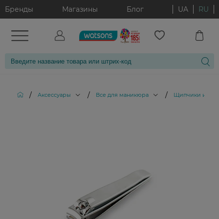
Бренды
Магазины
Блог
UA
RU
/
/
/
Аксессуары
Все для маникюра
Щипчики и кус