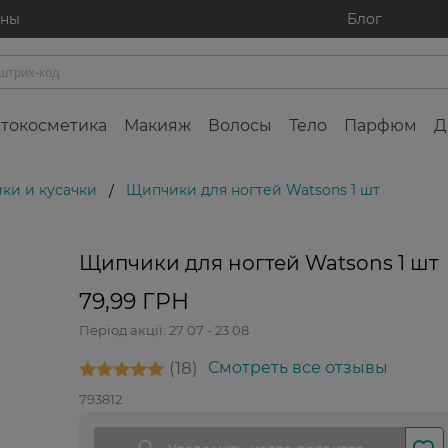
ины
Блог
токосметика
Макияж
Волосы
Тело
Парфюм
Д
ки и кусачки
Щипчики для ногтей Watsons 1 шт
/
Щипчики для ногтей Watsons 1 шт
79,99 ГРН
Період акції:
27 07 - 23 08
18
Смотреть все отзывы
793812