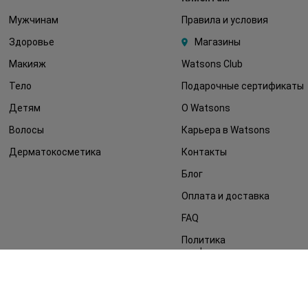
Мужчинам
Правила и условия
Здоровье
Магазины
Макияж
Watsons Club
Тело
Подарочные сертификаты
Детям
О Watsons
Волосы
Карьера в Watsons
Дерматокосметика
Контакты
Блог
Оплата и доставка
FAQ
Политика
конфиденциальности
Публичная оферта
СМИ о нас