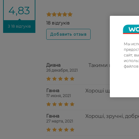
4,83
18 відгуків
З 18 відгуків
Мы испо
предос
сайт, в
использ
Диана
Такими щипчиками д
файлов 
26 декабря, 2021
Ганна
Хороші щіпчики, доси
17 июня, 2021
Ганна
Хороші, зручні, добр
27 марта, 2021