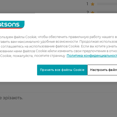
1
2
3
4
льзуем файлы Cookie, чтобы обеспечить правильную работу нашего в
5
тавить вам максимально удобные возможности. Продолжая использов
ы соглашаетесь на использование файлов Cookie. Если вы хотите узнат
овании нами файлов Cookie и/или изменить свои предпочтения в отн
уже зручно обрізати нігті на ногах.
Cookie, пожалуйста, посетите страницу
Политика конфиденциальнос
Принять все файлы Cookie
Настроить файл
ть гострі, добре зрізають.
е зрізають.