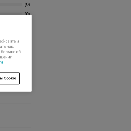
0
0
0
3
еб-сайта и
15
ать наш
ь больше об
ошении
ти
ы Cookie