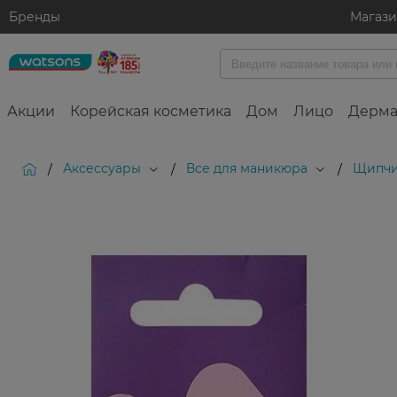
Бренды
Магаз
Акции
Корейская косметика
Дом
Лицо
Дерма
Аксессуары
Все для маникюра
Щипчи
/
/
/