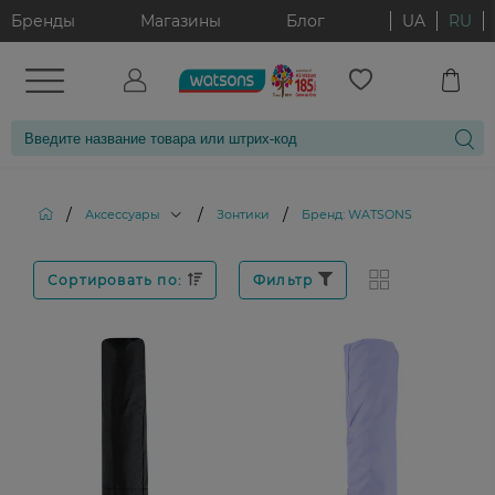
Бренды
Магазины
Блог
UA
RU
/
/
/
Аксессуары
Зонтики
Бренд: WATSONS
Сортировать по:
Фильтр