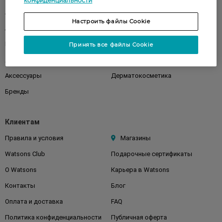
конфиденциальности
Акции
Макияж
Настроить файлы Cookie
Лицо
Тело
Подарки
Детям
Принять все файлы Cookie
Дом
Волосы
Аксессуары
Дерматокосметика
Бренды
Клиентам
Правила и условия
Магазины
Watsons Club
Подарочные сертификаты
О Watsons
Карьера в Watsons
Контакты
Блог
Оплата и доставка
FAQ
Политика конфиденциальности
Публичная оферта