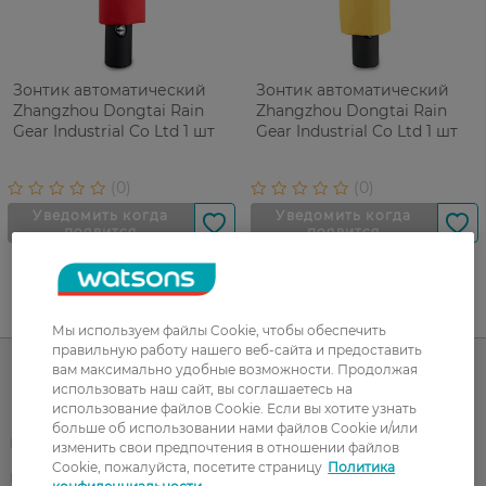
Зонтик автоматический
Зонтик автоматический
Zhangzhou Dongtai Rain
Zhangzhou Dongtai Rain
Gear Industrial Co Ltd 1 шт
Gear Industrial Co Ltd 1 шт
UA
RU
Мы используем файлы Cookie, чтобы обеспечить
правильную работу нашего веб-сайта и предоставить
вам максимально удобные возможности. Продолжая
использовать наш сайт, вы соглашаетесь на
Каталог
использование файлов Cookie. Если вы хотите узнать
больше об использовании нами файлов Cookie и/или
Корейская косметика
Мужчинам
изменить свои предпочтения в отношении файлов
Cookie, пожалуйста, посетите страницу
Политика
Парфюмерия
Здоровье