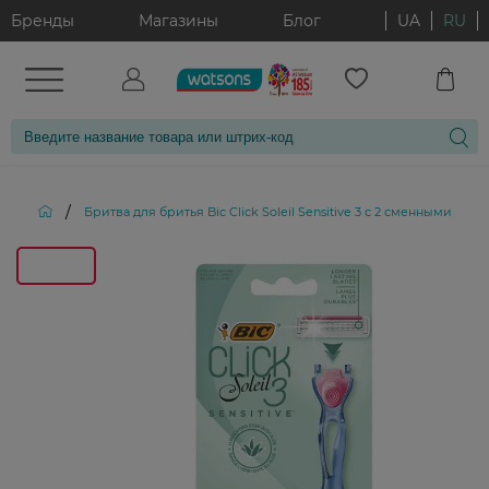
Бренды
Магазины
Блог
UA
RU
/
Бритва для бритья Bic Click Soleil Sensitive 3 с 2 сменными ка