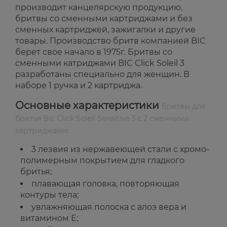
производит канцелярскую продукцию,
бритвы со сменными картриджами и без
сменных картриджей, зажигалки и другие
товары. Производство бритв компанией BIC
берет свое начало в 1975г. Бритвы со
сменными катриджами BIC Click Soleil 3
разработаны специально для женщин. В
наборе 1 ручка и 2 картриджа.
Основные характеристики
бритвы для
бритья Bic Click Soleil Sensitive 3 с 2 сменными
картриджами:
3 лезвия из нержавеющей стали с хромо-
полимерным покрытием для гладкого
бритья;
плавающая головка, повторяющая
контуры тела;
увлажняющая полоска с алоэ вера и
витамином Е;