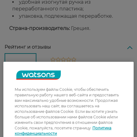
удобная изогнутая ручка из
переработанного пластика;
упаковка, подлежащая переработке.
Страна-производитель:
Греция.
Рейтинг и отзывы
0
0 відгуків
З 0 відгуків
Мы используем файлы Cookie, чтобы обеспечить
правильную работу нашего веб-сайта и предоставить
Доставка
вам максимально удобные возможности. Продолжая
использовать наш сайт, вы соглашаетесь на
использование файлов Cookie. Если вы хотите узнать
Новая почта
больше об использовании нами файлов Cookie и/или
В отделение Новой почты - 99 грн, бесплатно
изменить свои предпочтения в отношении файлов
Cookie, пожалуйста, посетите страницу
Политика
от 699 грн
конфиденциальности