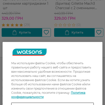
сменными картриджами 1
(Бритва) Gillette Mach3
шт
Charcoal с 2 сменными
картриджами
440,99 ГРН
440,99 ГРН
329,00 ГРН
329,00 ГРН
UA
RU
Мы используем файлы Cookie, чтобы обеспечить
правильную работу нашего веб-сайта и предоставить
вам максимально удобные возможности. Продолжая
Каталог
использовать наш сайт, вы соглашаетесь на
использование файлов Cookie. Если вы хотите узнать
Корейская косметика
Мужчинам
больше об использовании нами файлов Cookie и/или
Парфюмерия
Здоровье
изменить свои предпочтения в отношении файлов
Cookie, пожалуйста, посетите страницу
Политика
Акции
Макияж
конфиденциальности
Лицо
Тело