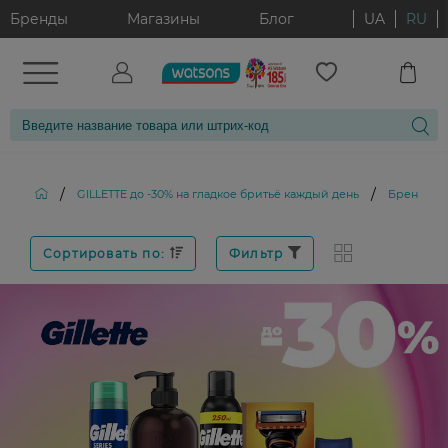
Бренды
Магазины
Блог
UA
RU
/
/
GILLETTE до -30% на гладкое бритьё каждый день
Бренд: GI
Сортировать по:
Фильтр