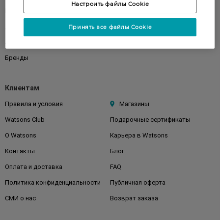
Настроить файлы Cookie
Подарки
Детям
Дом
Волосы
Принять все файлы Cookie
Аксессуары
Дерматокосметика
Бренды
Клиентам
Правила и условия
Магазины
Watsons Club
Подарочные сертификаты
О Watsons
Карьера в Watsons
Контакты
Блог
Оплата и доставка
FAQ
Политика конфиденциальности
Публичная оферта
СМИ о нас
Возврат заказа