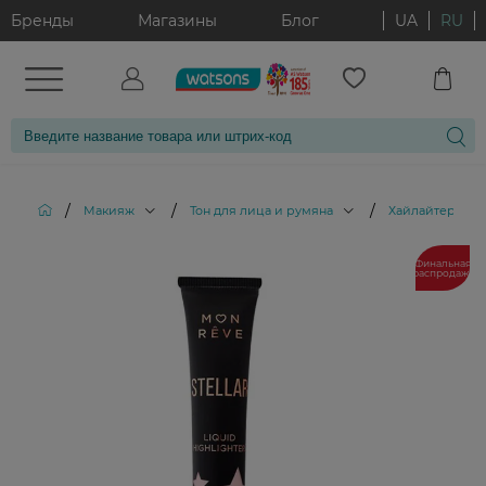
Бренды
Магазины
Блог
UA
RU
/
/
/
/
Макияж
Тон для лица и румяна
Хайлайтеры
Финальная
распродажа