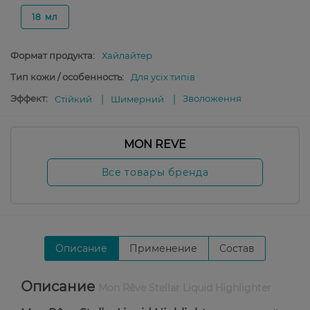
18 мл
Формат продукта:
Хайлайтер
Тип кожи / особенность:
Для усіх типів
Эффект:
Зволоження
Стійкий
Шимерний
MON REVE
Все товары бренда
Описание
Применение
Состав
Описание
Mon Rêve Stellar Liquid Highlighter