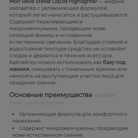
Mon Rêve Stellar Liquid Highlighter
— жидкий
хайлайтер с увлажняющей формулой,
который легко наносится и растушёвывается.
Содержит переливающиеся
микрожемчужины, придающие коже
сияющий финиш и мгновенное
естественное свечение. Благодаря стойкой и
водостойкой текстуре средство не оставляет
следов и держится в течение всего дня.
Хайлайтер можно использовать как
базу под
макияж
, смешивать с тональным кремом или
наносить на выступающие участки лица для
придания сияния.
Основные преимущества
Mon Rêve
Stellar Liquid Highlighter
Увлажняющая формула для комфортного
нанесения.
Содержит микрожемчужины, придающие
коже естественное сияние.