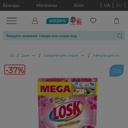
Бренды
Магазины
Блог
UA
RU
/
/
/
Дом
Средства для стирки
Капсулы для стирки
-37%
Тільки
онлайн