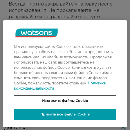
Всегда плотно закрывайте упаковку после
использования. Не прокалывайте, не
разрывайте и не разрезайте капсулы.
Прикасайтесь к ним только сухими руками.
Не используйте для стирки изделий из
шерсти и шелка. Храните средство в
оригинальной упаковке при температуре от
Мы используем файлы Cookie, чтобы обеспечить
0 °C до +35 °C.
правильную работу нашего веб-сайта и предоставить
вам максимально удобные возможности. Продолжая
Страна-производитель:
Сербия
использовать наш сайт, вы соглашаетесь на
использование файлов Cookie. Если вы хотите узнать
больше об использовании нами файлов Cookie и/или
Рейтинг и отзывы
изменить свои предпочтения в отношении файлов
Cookie, пожалуйста, посетите страницу
Политика
конфиденциальности
0
0 відгуків
Настроить файлы Cookie
З 0 відгуків
Принять все файлы Cookie
Доставка