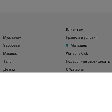
Клиентам
Мужчинам
Правила и условия
Здоровье
Магазины
Макияж
Watsons Club
Тело
Подарочные сертификаты
Детям
О Watsons
Волосы
Карьера в Watsons
Дерматокосметика
Контакты
Блог
Оплата и доставка
FAQ