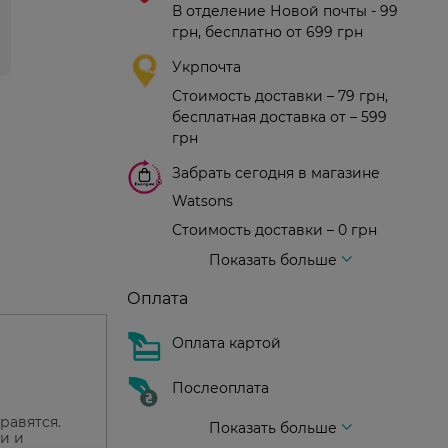
В отделение Новой почты - 99
грн, бесплатно от 699 грн
Укрпочта
Стоимость доставки – 79 грн,
бесплатная доставка от – 599
грн
Забрать сегодня в магазине
Watsons
Стоимость доставки – 0 грн
Стоимость доставки – 99 грн, бесплатная доставка от – 699 грн
Доставка курьером новой почты
Стоимость доставки - 150 грн (до подъезда)
Показать больше
Оплата
Оплата картой
Послеоплата
равятся.
Показать больше
и и