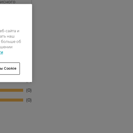
фисного
красно
их
еб-сайта и
ать наш
ь больше об
ошении
ти
0
ы Cookie
0
0
0
0