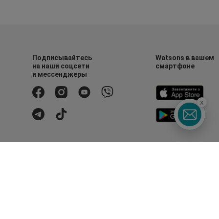
Подписывайтесь
Watsons в вашем
на наши соцсети
смартфоне
и мессенджеры
x