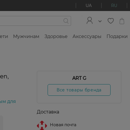
UA
RU
ети
Мужчинам
Здоровье
Аксессуары
Подарки
en,
ART G
Все товары бренда
ым для
Доставка
Новая почта