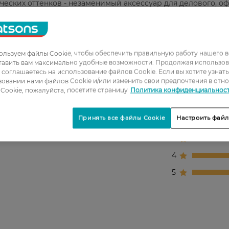
ческих оттенков - незаменимый аксессуар для делового, о
жная деталь женского гардероба, они прекрасно впишутся в
ягкий и при этом эластичный. Плотно облегает ноги и пре
вать идеальный силуэт и незаметны под одеждой, поэтому 
льзуем файлы Cookie, чтобы обеспечить правильную работу нашего в
тавить вам максимально удобные возможности. Продолжая использов
ы соглашаетесь на использование файлов Cookie. Если вы хотите узнат
овании нами файлов Cookie и/или изменить свои предпочтения в отн
Cookie, пожалуйста, посетите страницу
Политика конфиденциальнос
1
Принять все файлы Cookie
Настроить файл
2
3
4
5