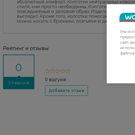
абсолютный комфорт. Колготки нейтральных класси
стиля, они просто необходимы. Колготки Art G - ва
повседневный и деловой образ. Изделие крепкий, м
выглядит. Кроме того, колготки помогают сформиро
можно носить с брюками, платьями и джинсами.
Мы испо
предос
сайт, в
использ
Рейтинг и отзывы
файлов 
0
0 відгуків
З 0 відгуків