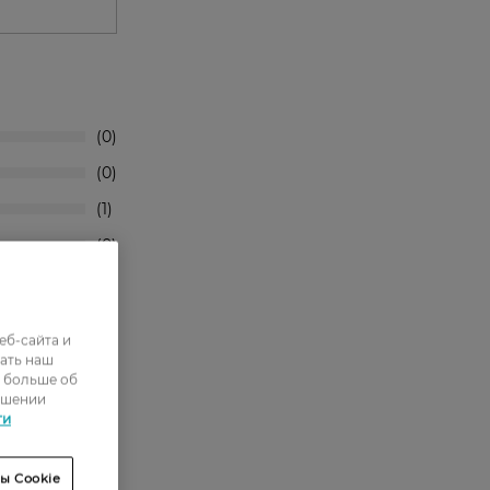
0
0
1
0
4
еб-сайта и
ать наш
ь больше об
ошении
ти
ы Cookie