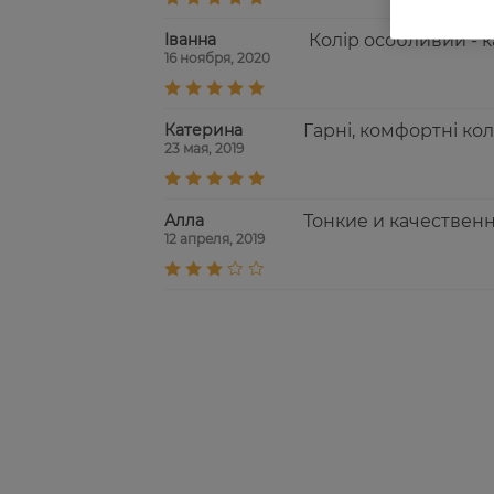
Іванна
Колір особливий - к
16 ноября, 2020
Катерина
Гарні, комфортні ко
23 мая, 2019
Алла
Тонкие и качественн
12 апреля, 2019