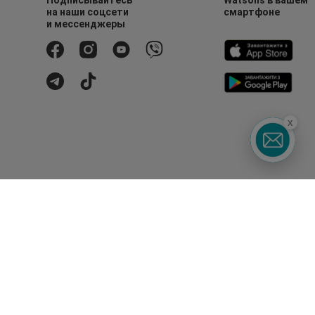
Подписывайтесь
Watsons в вашем
на наши соцсети
смартфоне
и мессенджеры
x