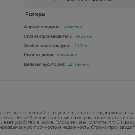
Размеры
Формат продукта:
Колготки
Страна-производитель:
Україна
Особенность продукта:
20 Den
Группа цветов:
Капучино
Целевая аудитория:
Для жінок
 эластичные колготки без трусиков, которые подчеркивают в
ino 20 Den 3-M очень приятные на ощупь, а комфортный поя
чивает удобство в носке. Плоские швы колготок Art G Luxury
 чрезвычайную прочность и надежность. Страна-производит