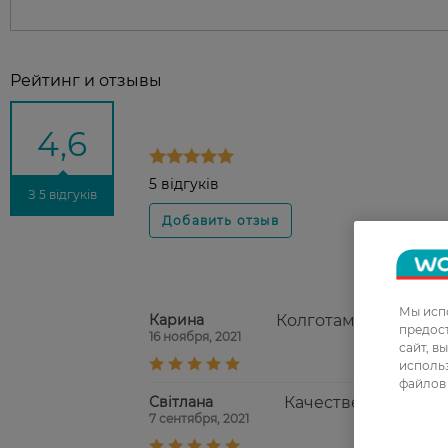
Рейтинг и отзывы
4,6
5 відгуків
З 5 відгуків
Мы испо
Карина
Колготами довольна
предос
16 ноября, 2021
сайт, в
использ
файлов 
Світлана
Качественные бюдж
7 сентября, 2021