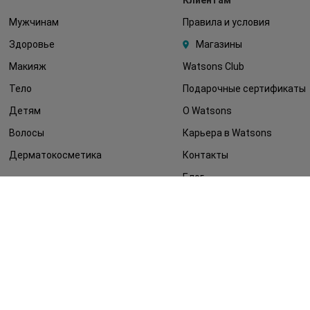
Клиентам
Мужчинам
Правила и условия
Здоровье
Магазины
Макияж
Watsons Club
Тело
Подарочные сертификаты
Детям
О Watsons
Волосы
Карьера в Watsons
Дерматокосметика
Контакты
Блог
Оплата и доставка
FAQ
Политика
конфиденциальности
Публичная оферта
СМИ о нас