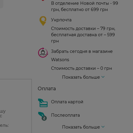
В отделение Новой почты - 99
грн, бесплатно от 699 грн
Укрпочта
Стоимость доставки – 79 грн,
бесплатная доставка от – 599
грн
Забрать сегодня в магазине
Watsons
Стоимость доставки – 0 грн
Стоимость доставки – 99 грн, бесплатная доставка от – 699 грн
Доставка курьером новой почты
Стоимость доставки - 150 грн (до подъезда)
Показать больше
Оплата
Оплата картой
ашу
Послеоплата
с
ель:
Показать больше