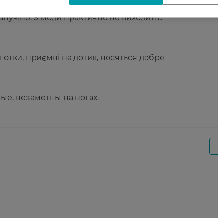
апучіно. З моди практично не виходить...
лготки, приємні на дотик, носяться добре
ые, незаметны на ногах.