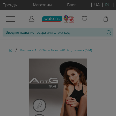
Бренды
Магазины
Блог
UA
RU
/
Колготки Art G Tiano Tabaco 40 den, размер (3-M)