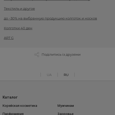
Текстиль и другое
до −30% на выбранную продукцию колготок и носков
Колготки 40 ден
ART G
Поділитись із друзями
UA
RU
Каталог
Корейская косметика
Мужчинам
Парфюмерия
Здоровье