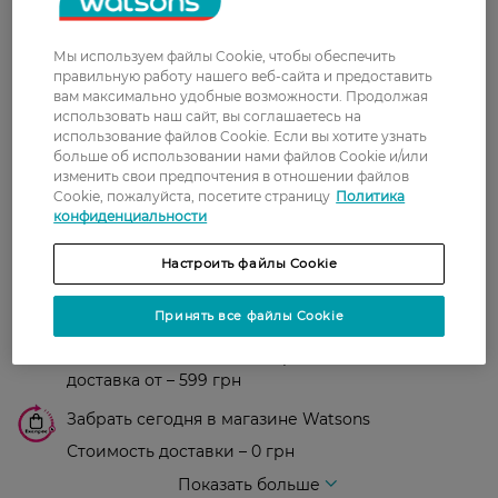
21 сентября, 2020
якість, приємний колір.
Мы используем файлы Cookie, чтобы обеспечить
правильную работу нашего веб-сайта и предоставить
вам максимально удобные возможности. Продолжая
Показати ще
использовать наш сайт, вы соглашаетесь на
использование файлов Cookie. Если вы хотите узнать
больше об использовании нами файлов Cookie и/или
изменить свои предпочтения в отношении файлов
Доставка
Cookie, пожалуйста, посетите страницу
Политика
конфиденциальности
Новая почта
В отделение Новой почты - 99 грн, бесплатно
Настроить файлы Cookie
от 699 грн
Принять все файлы Cookie
Укрпочта
Стоимость доставки – 79 грн, бесплатная
доставка от – 599 грн
Забрать сегодня в магазине Watsons
Стоимость доставки – 0 грн
Стоимость доставки – 99 грн, бесплатная доставка от – 699 грн
Показать больше