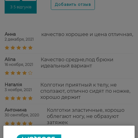
З 5 відгуків
Анна
качество хорошее и цена отличная,
2 декабря, 2021
Alina
Качество средне,под брюки
16 ноября, 2021
идеальный вариант
Наталія
Колготки приятный к телу, не
3 ноября, 2021
сползают, отлично сидят по ножке,
хорошо держит
Антонина
Колготки эластичные, хорошо
30 сентября, 2020
облегают ногу, не образуют
затяжек
Катерина
Бюджетні колготки, непогана