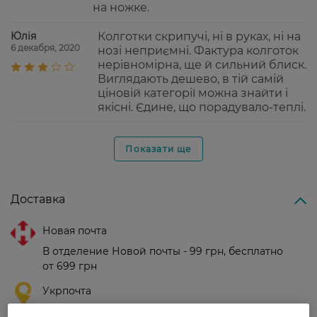
на ножке.
Юлія
Колготки скрипучі, ні в руках, ні на
6 декабря, 2020
нозі неприємні. Фактура колготок
нерівномірна, ще й сильний блиск.
Виглядають дешево, в тій самій
ціновій категорії можна знайти і
якісні. Єдине, що порадувало-теплі.
Показати ще
Доставка
Новая почта
В отделение Новой почты - 99 грн, бесплатно
от 699 грн
Укрпочта
Стоимость доставки – 79 грн, бесплатная