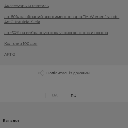
Аксессуары и текстиль
до -50% на обраний асортимент товарів ТМ Women`s code,
Art G, Intuicia, Siela
до −30% на выбранную продукцию колготок и носков
Колготки 100 ден
ART G
Поділитись із друзями
UA
RU
Каталог