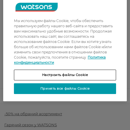
доставка от – 599 грн
Забрать сегодня в магазине Watsons
Мы используем файлы Cookie, чтобы обеспечить
Стоимость доставки – 0 грн
правильную работу нашего веб-сайта и предоставить
Стоимость доставки – 99 грн, бесплатная доставка от – 699 грн
Показать больше
вам максимально удобные возможности. Продолжая
использовать наш сайт, вы соглашаетесь на
Оплата
использование файлов Cookie. Если вы хотите узнать
больше об использовании нами файлов Cookie и/или
изменить свои предпочтения в отношении файлов
Оплата картой
Cookie, пожалуйста, посетите страницу
Политика
конфиденциальности
Послеоплата
Настроить файлы Cookie
Показать больше
Принять все файлы Cookie
Код товара
-50% на обраний асортимент
Гарячий сезон у WATSONS