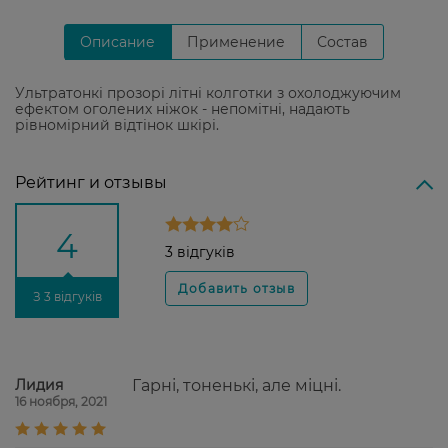
Описание
Применение
Состав
Ультратонкі прозорі літні колготки з охолоджуючим
ефектом оголених ніжок - непомітні, надають
рівномірний відтінок шкірі.
Рейтинг и отзывы
4
3 відгуків
З 3 відгуків
Лидия
Гарні, тоненькі, але міцні.
16 ноября, 2021