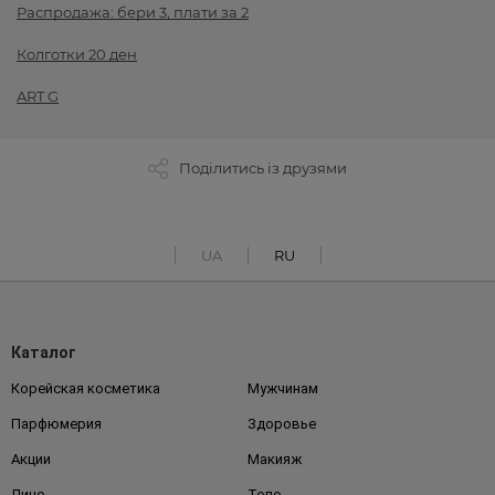
Распродажа: бери 3, плати за 2
Колготки 20 ден
ART G
Поділитись із друзями
UA
RU
Каталог
Корейская косметика
Мужчинам
Парфюмерия
Здоровье
Акции
Макияж
Лицо
Тело