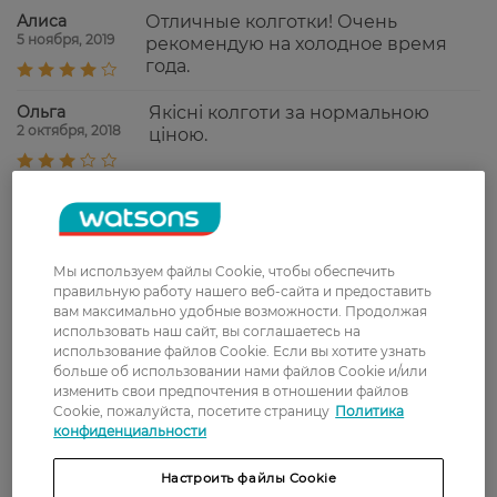
Алиса
Отличные колготки! Очень
5 ноября, 2019
рекомендую на холодное время
года.
Ольга
Якісні колготи за нормальною
2 октября, 2018
ціною.
Показати ще
Мы используем файлы Cookie, чтобы обеспечить
правильную работу нашего веб-сайта и предоставить
Доставка
вам максимально удобные возможности. Продолжая
использовать наш сайт, вы соглашаетесь на
Новая почта
использование файлов Cookie. Если вы хотите узнать
больше об использовании нами файлов Cookie и/или
В отделение Новой почты - 99 грн, бесплатно
изменить свои предпочтения в отношении файлов
от 699 грн
Cookie, пожалуйста, посетите страницу
Политика
конфиденциальности
Укрпочта
Стоимость доставки – 79 грн, бесплатная
Настроить файлы Cookie