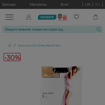
Бренды
Магазины
Блог
UA
RU
/
Колготки ArtG Solary Nero 8 den
-30%