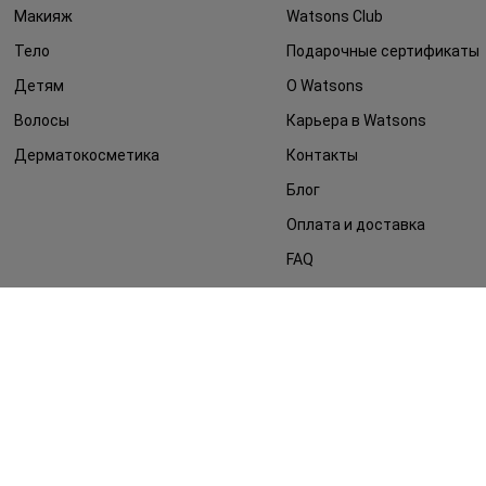
Макияж
Watsons Club
Тело
Подарочные сертификаты
Детям
О Watsons
Волосы
Карьера в Watsons
Дерматокосметика
Контакты
Блог
Оплата и доставка
FAQ
Политика
конфиденциальности
Публичная оферта
СМИ о нас
Возврат заказа