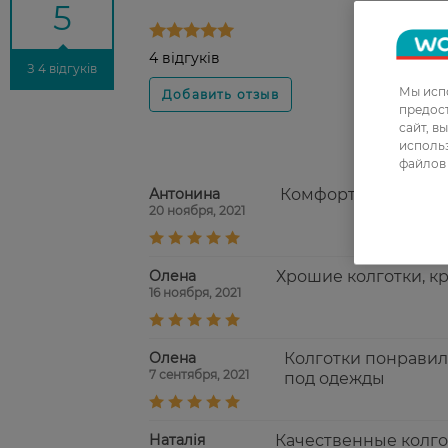
5
4 відгуків
З 4 відгуків
Мы испо
предос
сайт, в
использ
файлов 
Антонина
Комфортные, красив
20 ноября, 2021
Олена
Хрошие колготки, кр
16 ноября, 2021
Олена
Колготки понравили
7 сентября, 2021
под одежды
Наталія
Качественные колго