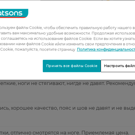
2
3
льзуем файлы Cookie, чтобы обеспечить правильную работу нашего в
4
тавить вам максимально удобные возможности. Продолжая использов
ы соглашаетесь на использование файлов Cookie. Если вы хотите узнат
5
овании нами файлов Cookie и/или изменить свои предпочтения в отн
Cookie, пожалуйста, посетите страницу
Политика конфиденциальнос
о облегают ногу, не растягиваются после стирок
Принять все файлы Cookie
Настроить файл
епкие, ноги не стягивают, нигде не давят. Рекоменду
сь, хорошее качество, пояс и шов не давят и не выд
тки, отлично смотрятся на ноге. Приемлемая цена.