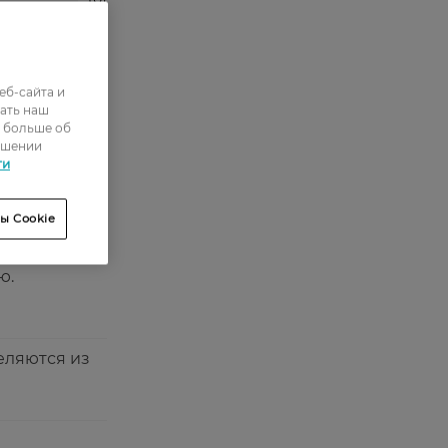
0
0
еб-сайта и
0
ать наш
ь больше об
4
ошении
ти
ы Cookie
ю.
еляются из