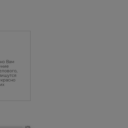
ьно Вам
ение
елового,
впишутся
екрасно
их
0