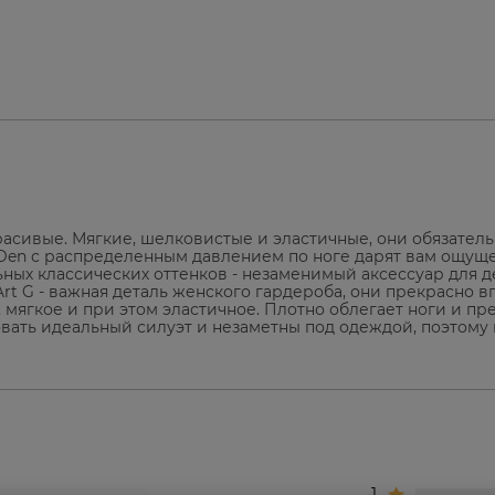
красивые. Мягкие, шелковистые и эластичные, они обязател
0 Den с распределенным давлением по ноге дарят вам ощущ
ных классических оттенков - незаменимый аксессуар для д
Art G - важная деталь женского гардероба, они прекрасно 
 мягкое и при этом эластичное. Плотно облегает ноги и пр
вать идеальный силуэт и незаметны под одеждой, поэтому 
1