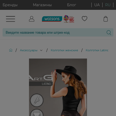
Бренды
Магазины
Блог
UA
RU
/
/
/
Аксессуары
Колготки женские
Колготки Latino Nero