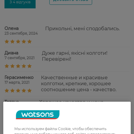
З 4 відгуків
Олена
Прикольні, мені сподобались.
23 сентября, 2024
Диана
Дуже гарні, якісні колготи!
7 сентября, 2021
Перевірені!
Герасименко
Качественные и красивые
17 марта, 2021
колготки, крепкие, хорошее
соотношение цена - качество.
Тетяна
Хорошее качество и цена
25 марта, 2020
Мы используем файлы Cookie, чтобы обеспечить
Показати ще