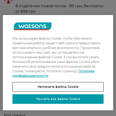
В отделение Новой почты - 99 грн, бесплатно
от 699 грн
Укрпочта
Стоимость доставки – 79 грн, бесплатная
доставка от – 599 грн
Мы используем файлы Cookie, чтобы обеспечить
Забрать сегодня в магазине Watsons
правильную работу нашего веб-сайта и предоставить
вам максимально удобные возможности. Продолжая
Стоимость доставки – 0 грн
использовать наш сайт, вы соглашаетесь на
Стоимость доставки – 99 грн, бесплатная доставка от – 699 грн
использование файлов Cookie. Если вы хотите узнать
Показать больше
больше об использовании нами файлов Cookie и/или
изменить свои предпочтения в отношении файлов
Оплата
Cookie, пожалуйста, посетите страницу
Политика
конфиденциальности
Оплата картой
Настроить файлы Cookie
Послеоплата
Принять все файлы Cookie
Показать больше
Код товара