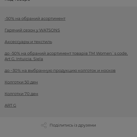
-50% на обраний асортимент
Гарячий сезон у WATSONS
Аксессуары и текстиль
до -50% на обраний асортимент товарів ТМ Women`s code,
Art G, Intuicia, Siela
до −30% на выбранную продукцию колготок и носков
Колготки 50 ден
Колготки 70 ден
ART G
Поділитись із друзями