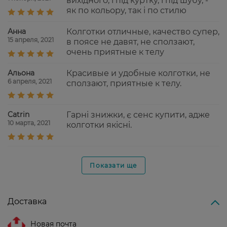
вихідного; і під куртку, і під шубу, -
як по кольору, так і по стилю
Анна
Колготки отличные, качество супер,
15 апреля, 2021
в поясе не давят, не сползают,
очень приятные к телу
Альона
Красивые и удобные колготки, не
6 апреля, 2021
сползают, приятные к телу.
Catrin
Гарні знижки, є сенс купити, адже
10 марта, 2021
колготки якісні.
Показати ще
Доставка
Новая почта