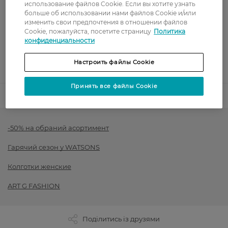
Оплата
использование файлов Cookie. Если вы хотите узнать
больше об использовании нами файлов Cookie и/или
изменить свои предпочтения в отношении файлов
Оплата картой
Cookie, пожалуйста, посетите страницу
Политика
конфиденциальности
Послеоплата
Настроить файлы Cookie
Показать больше
Принять все файлы Cookie
Код товара
1430784
-50% на обраний асортимент
Гарячий сезон у WATSONS
Колготки женские
ART G FASHION
Поділитись із друзями