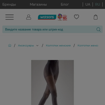
Бренды
Магазины
Блог
UA
RU
/
/
/
Аксессуары
Колготки женские
Колготки женские D