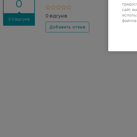
0
предос
сайт, в
использ
0 відгуків
З 0 відгуків
файлов 