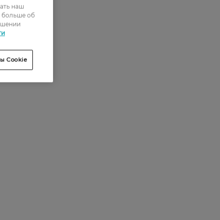
ать наш
0
ь больше об
ошении
0
ти
0
ы Cookie
0