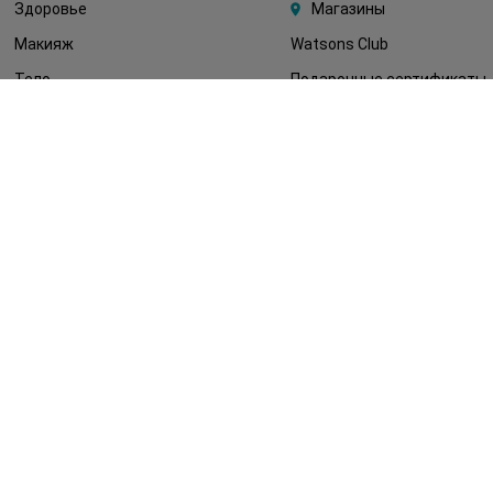
Здоровье
Магазины
Макияж
Watsons Club
Тело
Подарочные сертификаты
Детям
О Watsons
Волосы
Карьера в Watsons
Дерматокосметика
Контакты
Блог
Оплата и доставка
FAQ
Политика
конфиденциальности
Публичная оферта
СМИ о нас
Возврат заказа