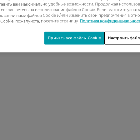
тавить вам максимально удобные возможности. Продолжая использов
2
ы соглашаетесь на использование файлов Cookie. Если вы хотите узнат
овании нами файлов Cookie и/или изменить свои предпочтения в отн
3
Cookie, пожалуйста, посетите страницу
Политика конфиденциальнос
4
Принять все файлы Cookie
Настроить файл
5