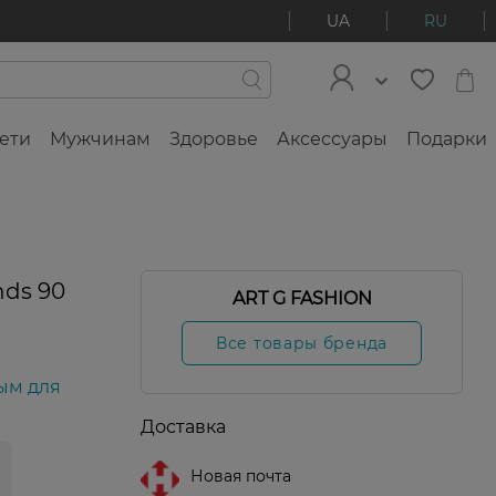
UA
RU
ети
Мужчинам
Здоровье
Аксессуары
Подарки
ds 90
ART G FASHION
Все товары бренда
ым для
Доставка
Новая почта