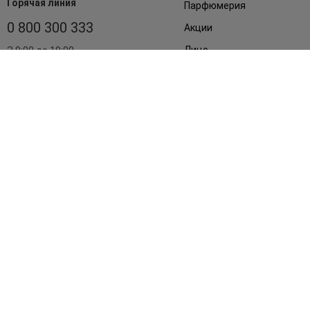
Горячая линия
Парфюмерия
0 800 300 333
Акции
Лицо
З 9:00 до 19:00
Без выходных
Подарки
Дом
Аксессуары
Бренды