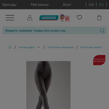
Бренды
Магазины
Блог
UA
RU
/
/
/
Аксессуары
Колготки женские
Колготки женские M
Финальная
распродажа