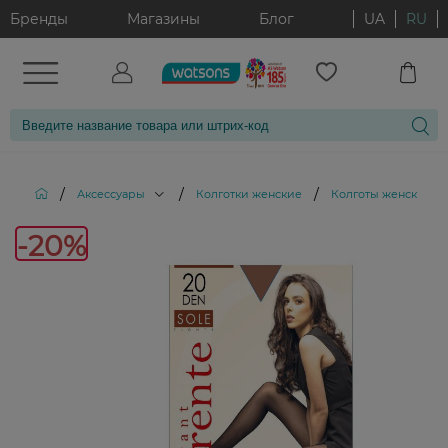
Бренды
Магазины
Блог
UA
RU
/
/
/
Аксессуары
Колготки женские
Колготы женские Cor
-20%