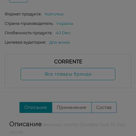
Формат продукта:
Колготки
Страна-производитель:
Україна
Особенность продукта:
40 Den
Целевая аудитория:
Для жінок
CORRENTE
Все товары бренда
Описание
Применение
Состав
Описание
женских колгот Corrente Sole 20 Den
visone