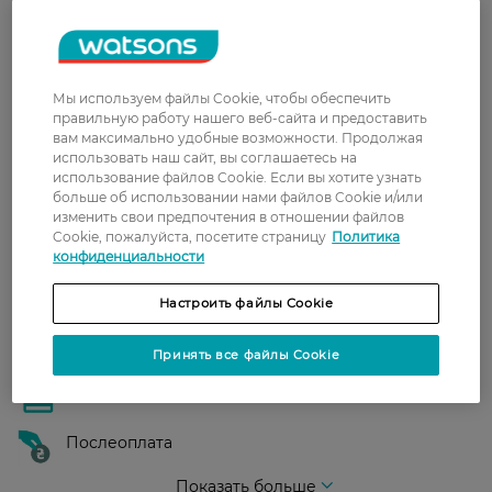
Доставка
Новая почта
В отделение Новой почты - 99 грн, бесплатно
Мы используем файлы Cookie, чтобы обеспечить
от 699 грн
правильную работу нашего веб-сайта и предоставить
вам максимально удобные возможности. Продолжая
Укрпочта
использовать наш сайт, вы соглашаетесь на
Стоимость доставки – 79 грн, бесплатная
использование файлов Cookie. Если вы хотите узнать
больше об использовании нами файлов Cookie и/или
доставка от – 599 грн
изменить свои предпочтения в отношении файлов
Забрать сегодня в магазине Watsons
Cookie, пожалуйста, посетите страницу
Политика
конфиденциальности
Стоимость доставки – 0 грн
Стоимость доставки – 99 грн, бесплатная доставка от – 699 грн
Показать больше
Настроить файлы Cookie
Оплата
Принять все файлы Cookie
Оплата картой
Послеоплата
Показать больше