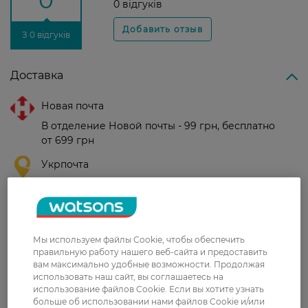
0
0 відгуків
З 0 відгуків
Доставка
Новая почта
В отделение Новой почты - 99 грн, бесплатно
от 699 грн
Укрпочта
Стоимость доставки – 79 грн, бесплатная
доставка от – 599 грн
Забрать сегодня в магазине Watsons
Мы используем файлы Cookie, чтобы обеспечить
Стоимость доставки – 0 грн
правильную работу нашего веб-сайта и предоставить
Стоимость доставки – 99 грн, бесплатная доставка от – 699 грн
Показать больше
вам максимально удобные возможности. Продолжая
использовать наш сайт, вы соглашаетесь на
Оплата
использование файлов Cookie. Если вы хотите узнать
больше об использовании нами файлов Cookie и/или