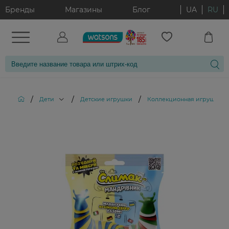
Бренды
Магазины
Блог
UA
RU
/
/
/
Дети
Детские игрушки
Коллекционная игрушка-ан