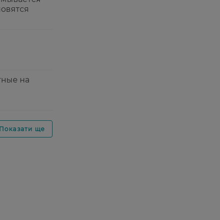
новятся
тные на
Показати ще