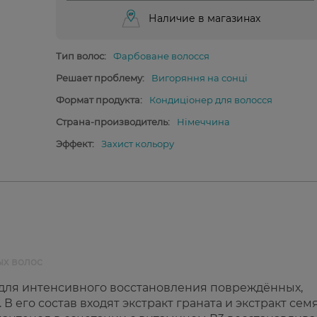
Наличие в магазинах
Тип волос:
Фарбоване волосся
Решает проблему:
Вигоряння на сонці
Формат продукта:
Кондиціонер для волосся
Страна-производитель:
Німеччина
Эффект:
Захист кольору
ых волос
 для интенсивного восстановления повреждённых,
 его состав входят экстракт граната и экстракт сем