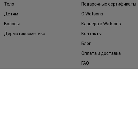
Тело
Подарочные сертификаты
Детям
О Watsons
Волосы
Карьера в Watsons
Дерматокосметика
Контакты
Блог
Оплата и доставка
FAQ
Политика
конфиденциальности
Публичная оферта
СМИ о нас
Возврат заказа