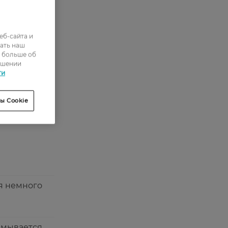
еб-сайта и
1
ать наш
ь больше об
0
ошении
ти
1
4
ы Cookie
9
я немного
вымывается