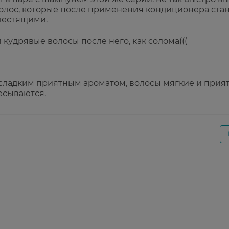
олос, которые после применения кондиционера ста
лестящими.
и кудрявые волосы после него, как солома(((
сладким приятным ароматом, волосы мягкие и прия
есываются.