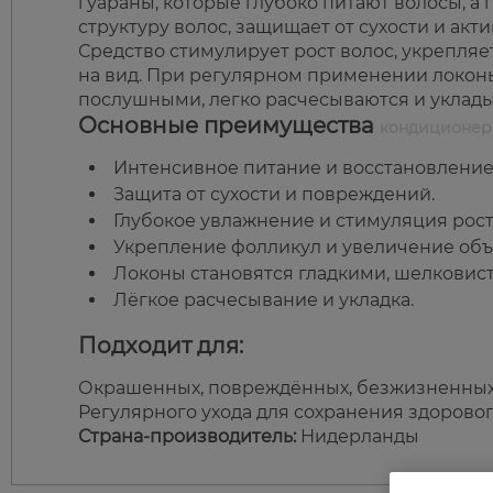
гуараны, которые глубоко питают волосы, а
структуру волос, защищает от сухости и акт
Средство стимулирует рост волос, укрепля
на вид. При регулярном применении локон
послушными, легко расчесываются и уклад
Основные преимущества
кондиционера
Интенсивное питание и восстановление 
Защита от сухости и повреждений.
Глубокое увлажнение и стимуляция рост
Укрепление фолликул и увеличение объ
Локоны становятся гладкими, шелкови
Лёгкое расчесывание и укладка.
Подходит для:
Окрашенных, повреждённых, безжизненных 
Регулярного ухода для сохранения здоровог
Страна-производитель:
Нидерланды