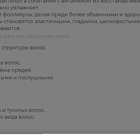
 пантенол в сочетании с витамином В3 восстанавлива
ивно увлажняет.
ет фолликулы, делая пряди более объемными и здор
ы становятся эластичными, гладкими, шелковистыми
ываются.
 Isana для окрашенных волос
структуры волос.
а волос.
ёма прядей.
стыми и послушными.
и тусклых волос.
о вида волос.