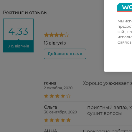
Рейтинг и отзывы
Мы испо
предос
4,33
сайт, в
использ
файлов 
15 відгуків
З 15 відгуків
ганна
Хорошо ухаживает 
2 октября, 2020
Ольга
приятный запах, 
30 сентября, 2020
сушит волосы
АННА
Прекрасно работает