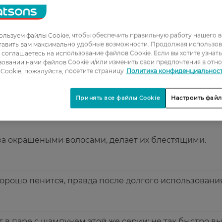
льзуем файлы Cookie, чтобы обеспечить правильную работу нашего в
1
тавить вам максимально удобные возможности. Продолжая использов
ы соглашаетесь на использование файлов Cookie. Если вы хотите узнат
2
овании нами файлов Cookie и/или изменить свои предпочтения в отн
Cookie, пожалуйста, посетите страницу
Политика конфиденциальнос
3
4
Принять все файлы Cookie
Настроить файл
5
за окрашеными волосами, делает их блестящими.
хорошо пенится, правда после долгого использовани
 в паре с шампунем этой же серии: не так быстро 