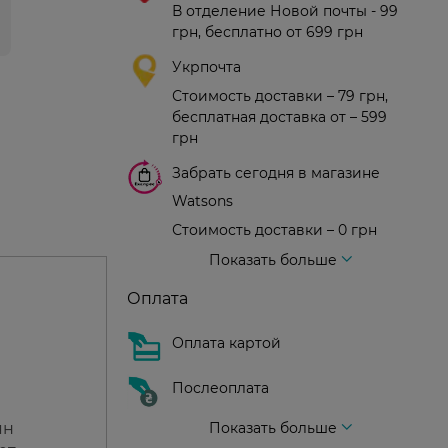
В отделение Новой почты - 99
грн, бесплатно от 699 грн
Укрпочта
Стоимость доставки – 79 грн,
бесплатная доставка от – 599
грн
Забрать сегодня в магазине
Watsons
Стоимость доставки – 0 грн
Стоимость доставки – 99 грн, бесплатная доставка от – 699 грн
Доставка курьером новой почты
Стоимость доставки - 150 грн (до подъезда)
Показать больше
Оплата
Оплата картой
Послеоплата
ян
Показать больше