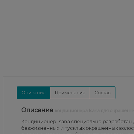
Описание
Применение
Состав
Описание
кондиционера Isana для окрашенн
Кондиционер Isana специально разработан
безжизненных и тусклых окрашенных волос. В