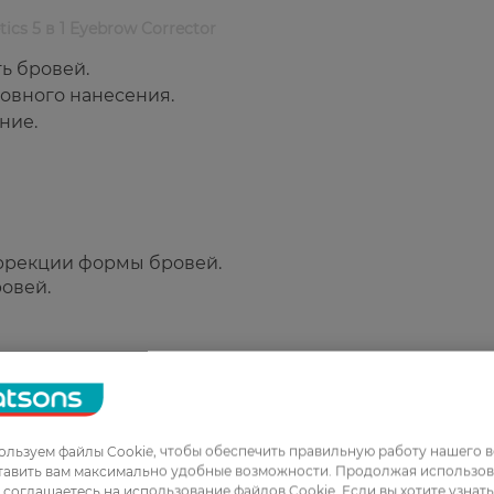
ics 5 в 1 Eyebrow Corrector
ь бровей.
овного нанесения.
ние.
оррекции формы бровей.
ровей.
льзуем файлы Cookie, чтобы обеспечить правильную работу нашего в
тавить вам максимально удобные возможности. Продолжая использов
1
ы соглашаетесь на использование файлов Cookie. Если вы хотите узнат