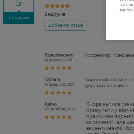
5
использ
файлов 
3 відгуків
З 3 відгуків
Герасименко
Корректор понравил
14 апреля, 2021
Tatiana
Хороший и качеств
14 февраля, 2021
держится стойко
Katya
Вчора купила такий
25 октября, 2020
прикупити у відтін
практично чорний. 
смолянисті, але щ
акценти на очі і 