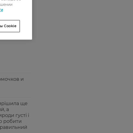
ошении
0
ти
0
0
ы Cookie
3
омочков и
вирішила ще
й, а
роди густі і
лю робити
 правильний