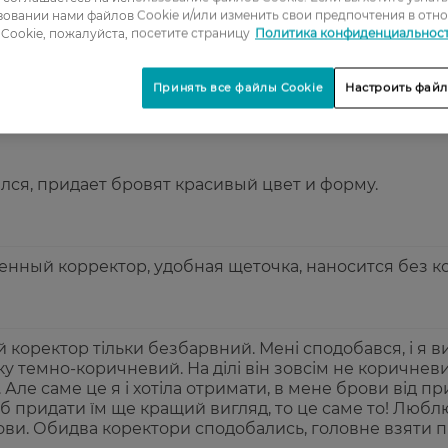
овании нами файлов Cookie и/или изменить свои предпочтения в отн
2
Cookie, пожалуйста, посетите страницу
Политика конфиденциальнос
3
4
Принять все файлы Cookie
Настроить файл
5
ся, придает бровят красивый цвет и форму.
енный корректор, удобная щеточка, наносится без к
 коректор тільки безбарвний. Мені сподобався, і я 
ку темно-коричневий. На ділі він зовсім не коричневи
Але саме це я і хотіла отримати, в мене брови від при
об придати їм ще кращий вигляд, то це саме то! Люб
брови. Обидва коректори сподобались, головне взяти