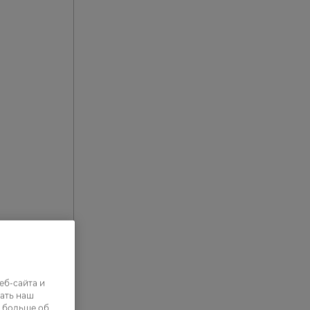
еб-сайта и
ать наш
0
ь больше об