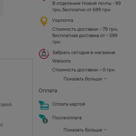
В отделение Новой почты - 99
грн, бесплатно от 699 грн
Укрпочта
Стоимость доставки – 79 грн,
бесплатная доставка от – 599
грн
Забрать сегодня в магазине
Watsons
Стоимость доставки – 0 грн
Стоимость доставки – 99 грн, бесплатная доставка от – 699 грн
Доставка курьером новой почты
Стоимость доставки - 150 грн (до подъезда)
Показать больше
Оплата
Оплата картой
овей.
Послеоплата
во
Показать больше