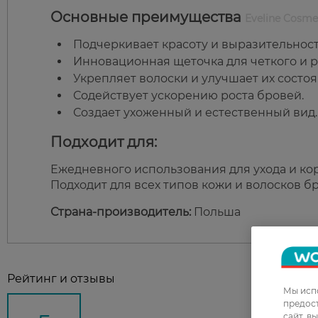
Основные преимущества
Eveline Cosmet
Подчеркивает красоту и выразительност
Инновационная щеточка для четкого и р
Укрепляет волоски и улучшает их состоя
Содействует ускорению роста бровей.
Создает ухоженный и естественный вид.
Подходит для:
Ежедневного использования для ухода и к
Подходит для всех типов кожи и волосков б
Страна-производитель:
Польша
Рейтинг и отзывы
Мы испо
предос
сайт, в