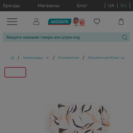
Бренды
Магазины
Блог
UA
RU
/
/
/
Аксессуары
Косметички
Косметичка Miine 1 шт