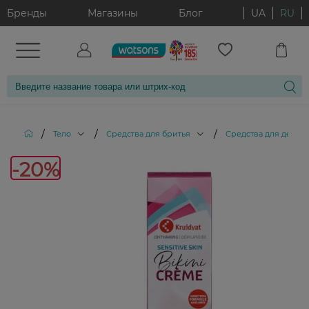
Бренды
Магазины
Блог
UA
RU
/
/
/
Тело
Средства для бритья
Средства для депи
-20%
-20%