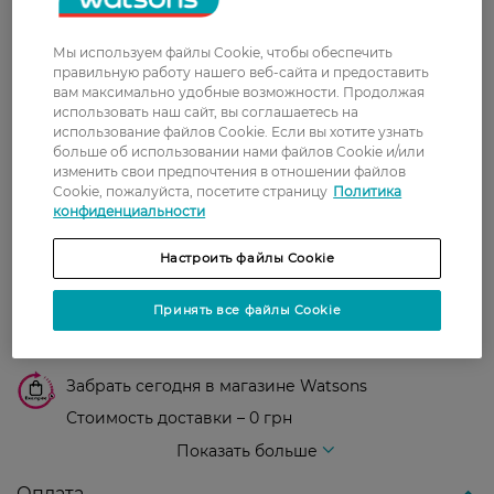
0
0 відгуків
Мы используем файлы Cookie, чтобы обеспечить
правильную работу нашего веб-сайта и предоставить
З 0 відгуків
вам максимально удобные возможности. Продолжая
использовать наш сайт, вы соглашаетесь на
использование файлов Cookie. Если вы хотите узнать
Доставка
больше об использовании нами файлов Cookie и/или
изменить свои предпочтения в отношении файлов
Cookie, пожалуйста, посетите страницу
Политика
Новая почта
конфиденциальности
В отделение Новой почты - 99 грн, бесплатно
от 699 грн
Настроить файлы Cookie
Укрпочта
Принять все файлы Cookie
Стоимость доставки – 79 грн, бесплатная
доставка от – 599 грн
Забрать сегодня в магазине Watsons
Стоимость доставки – 0 грн
Стоимость доставки – 99 грн, бесплатная доставка от – 699 грн
Показать больше
Оплата