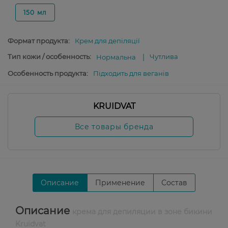
150 мл
Формат продукта:
Крем для депіляції
Тип кожи / особенность:
Чутлива
Нормальна
Особенность продукта:
Підходить для веганів
KRUIDVAT
Все товары бренда
Описание
Применение
Состав
Описание
крема для депиляции в зоне бикини
Kruidvat