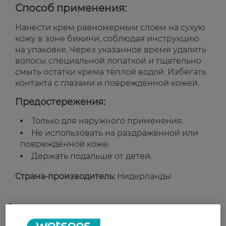
Способ применения:
Нанести крем равномерным слоем на сухую
кожу в зоне бикини, соблюдая инструкцию
на упаковке. Через указанное время удалить
волосы специальной лопаткой и тщательно
смыть остатки крема тёплой водой. Избегать
контакта с глазами и повреждённой кожей.
Предостережения:
Только для наружного применения.
Не использовать на раздражённой или
повреждённой коже.
Держать подальше от детей.
Страна-производитель:
Нидерланды
Рейтинг и отзывы